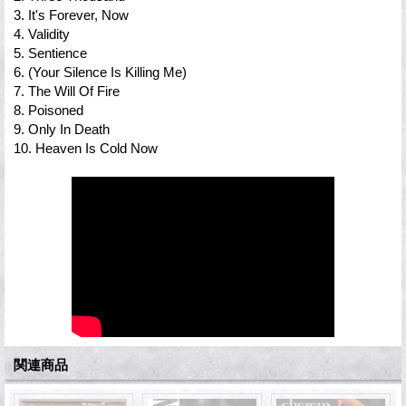
3. It's Forever, Now
4. Validity
5. Sentience
6. (Your Silence Is Killing Me)
7. The Will Of Fire
8. Poisoned
9. Only In Death
10. Heaven Is Cold Now
関連商品