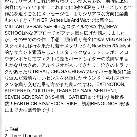
からリリース！これは待ちわびていた人も多数！期待以上の
内容になっています！これまでに3枚のEPをリリースしてきて
作品を追うごとにメッセージ性、よりシリアスな方向に楽曲
も向いてきて前作EP "Ashes Lie And Wait"では完全に
MILITANT VEGAN SxE 90'sなスタイルで90's中期NEW
SCHOOL的なアプローチがファン層を広げた感ありました
が、その中での今作！予想、期待通り完全に90's VEGAN SxE
スタイルに移行を果たし若干メタリックなNew Eden/Catalyst
的なサウンド素晴らしい！メタリックなミッドテンポ、スロ
ウテンポそしてファストに走るパートもギターの装飾や単音
もかなり大きめ、アルペジオが入ってきたり、泣きのトラッ
クがあったりTRIBAL, CHUGA CHUGAフレイバーを随所に盛
り込んだ素晴らしいセンスを発揮したサウンド！Voもスポー
クンを織り交ぜた乗せ方がまた良いですね。EXTINCTION,
BLISTERED, CULTURE, TEARS OF GAIA, SENTIENT,
SEVEN GENERATIONS初期、GATHERまで思わす展開多
数！EARTH CRISISやECOSTRIKE、初期RENOUNCED好き
にまで大推薦音源です！
1. Feel
2. Three Thousand