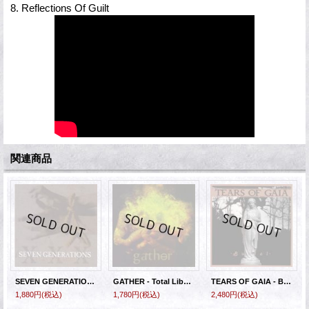
8. Reflections Of Guilt
関連商品
SEVEN GENERATIONS - Slave Trade [CD]
GATHER - Total Liberation [CD]
TEARS OF GAIA - Burial [2xEP]
1,880円
(税込)
1,780円
(税込)
2,480円
(税込)