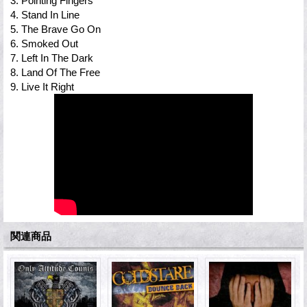
3. Pointing Fingers
4. Stand In Line
5. The Brave Go On
6. Smoked Out
7. Left In The Dark
8. Land Of The Free
9. Live It Right
関連商品