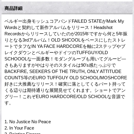
商品詳細
ベルギー出身モッシュコアバンドFAILED STATEがMark My
Wordsと契約して新作アルバムをリリース！Headshot
Recordsからリリースしていたのが2015年ですから何と5年振
りとなる3rdアルバム！OLD SHCOOLをベースにしたストレ
ートでタフなIN YA FACE HARDCOREを軸に2ステップやブ
レイクダウンとベルギーやドイツのTUFFGUY/OLD
SCHOOOLな一面多数！モダングルーブも用いてグルービ―
さもありますがやはりそのスタイルは90's感たっぷりで
BACKFIRE, SEEKERS OF THE TRUTH, ONLY ATTITUDE
COUNTS等のEURO TUFFGUY OLD SCHOOL/MOSHCORE
好きに大推薦なリリース！確実に落としてくるパート持って
くる辺りは期待通りな展開見せてくれます。ショートでアン
グリ―！これぞEURO HARDCORE/OLD SCHOOLな音源で
す。
1. No Justice No Peace
2. In Your Face