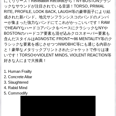
にてリリース！Revelation Recordsから！NY-BOSTONクラシ
ックなサウンドが注目されている音源！TORSO, PRIMAL
RITE, PROFILE, LOOK BACK, LAUGH等の豪華面子により結
成された新バンド。地元サンフランシスコのバンドのメンバ
ーが集まった強力なバンドにてこれがかっこいいです！RAW
でHEAVYなハードコアパンクをベースにクラシックなNYや
BOSTONのハードコア要素も混ぜ込みクロスオーバー要素も
含んだスタイルはAGNOSTIC FRONT〜86 MENTALITY等のク
ラシックな要素を感じさせつつNWOBHC等にも通じる内容か
と！豪華なメタリックプリントされたジャケットで作りは凄
いです！TORSOやVIOLENT MINDS, VIOLENT REACTION等
好きな人にまで大推薦！
1. Human Frailty
2. Concrete Altar
3. Slaughtered
4. Rabid Mind
5. Commodify