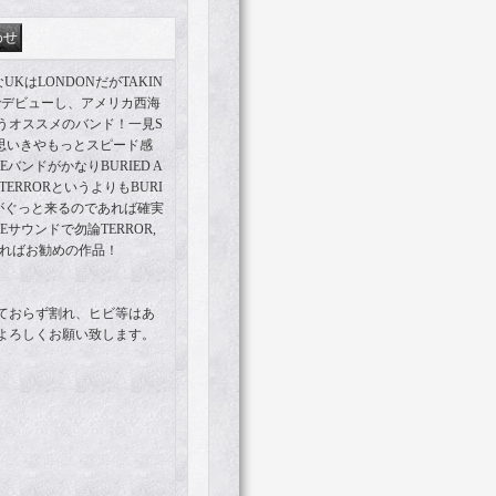
UKはLONDONだがTAKIN
Dでデビューし、アメリカ西海
うオススメのバンド！一見S
ドと思いきやもっとスピード感
EバンドがかなりBURIED A
ERRORというよりもBURI
んかがぐっと来るのであれば確実
Eサウンドで勿論TERROR,
であればお勧めの作品！
ておらず割れ、ヒビ等はあ
よろしくお願い致します。