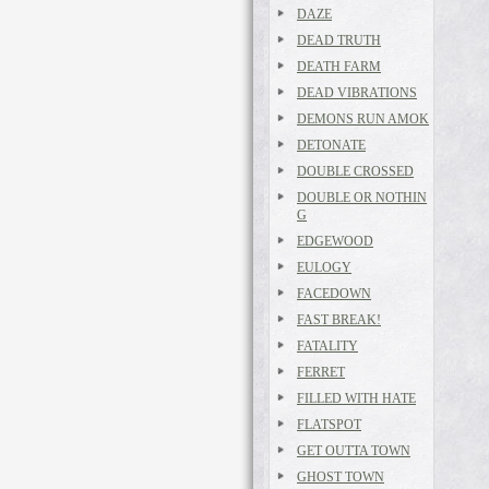
DAZE
DEAD TRUTH
DEATH FARM
DEAD VIBRATIONS
DEMONS RUN AMOK
DETONATE
DOUBLE CROSSED
DOUBLE OR NOTHIN
G
EDGEWOOD
EULOGY
FACEDOWN
FAST BREAK!
FATALITY
FERRET
FILLED WITH HATE
FLATSPOT
GET OUTTA TOWN
GHOST TOWN