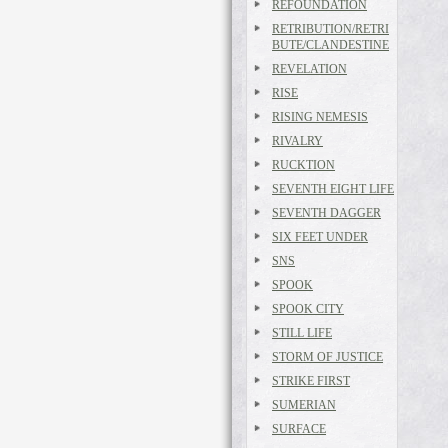
REFOUNDATION
RETRIBUTION/RETRI
BUTE/CLANDESTINE
REVELATION
RISE
RISING NEMESIS
RIVALRY
RUCKTION
SEVENTH EIGHT LIFE
SEVENTH DAGGER
SIX FEET UNDER
SNS
SPOOK
SPOOK CITY
STILL LIFE
STORM OF JUSTICE
STRIKE FIRST
SUMERIAN
SURFACE