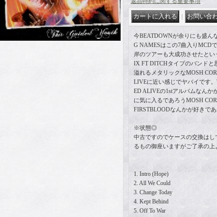
返品特約に関する重要事項
｜
今BEATDOWNが余りにも盛んな
G NAMESはこの7曲入りMC
岸のツアーも大成功させたとい
IX FT DITCHタイプのバン
溢れるメタリックなMOSH COR
LIVEに近い感じでヤバイです。T
ED ALIVEの1stアルバムな
に気に入るであろうMOSH COR
FIRSTBLOODなんかが好き
※状態◎
中古ですのでケースの交換はし
るもの御座いますがご了承の上
1. Intro (Hope)
2. All We Could
3. Change Today
4. Kept Behind
5. Off To War