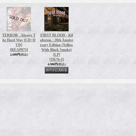
TERROR - Always T
FIRST BLOOD - Kil
he Hard Way [CD+D
afornia : 20th Annive
VD]
rsary Edition (Yellow
[REAP071]
With Black Smoke)
[LP]
2,680円
(税込)
[TK76-1]
4,980円
(税込)