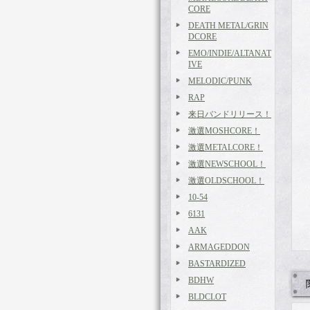
CORE
DEATH METAL/GRIN
DCORE
EMO/INDIE/ALTANAT
IVE
MELODIC/PUNK
RAP
来日バンドリリース！
激選MOSHCORE！
激選METALCORE！
激選NEWSCHOOL！
激選OLDSCHOOL！
10-54
6131
AAK
ARMAGEDDON
BASTARDIZED
BDHW
BLDCLOT