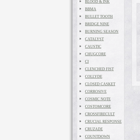
BLOOD & INK
BBMA
BULLET TOOTH
BRIDGE NINE
BURNING SEASON
CATALYST
CAUSTIC
CHUGCORE
CI
CLENCHED FIST
COLLYDE
CLOSED CASKET
CORROSIVE
COSMIC NOTE
COSTOMCORE
CROSSFIRECULT
CRUCIAL RESPONSE
CRUZADE
COUNTDOWN