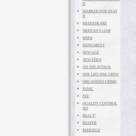
D
MARKED FOR DEAT
H
MEDIASKARE
MEDUSA'S LIAR
MMW
MONUMENT
NEW AGE
NEW EDEN
ON THE ATTACK
ONE LIFE ONE CREW
ORGANIZED CRIME
PANIC
PEE
QUALITY CONTROL
HQ
REACT!
REAPER
REDFIELD