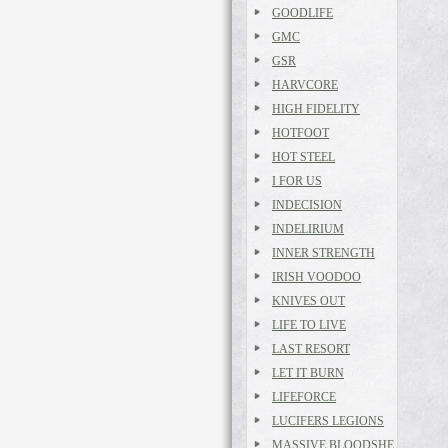
GOODLIFE
GMC
GSR
HARVCORE
HIGH FIDELITY
HOTFOOT
HOT STEEL
I FOR US
INDECISION
INDELIRIUM
INNER STRENGTH
IRISH VOODOO
KNIVES OUT
LIFE TO LIVE
LAST RESORT
LET IT BURN
LIFEFORCE
LUCIFERS LEGIONS
MASSIVE BLOODSHE