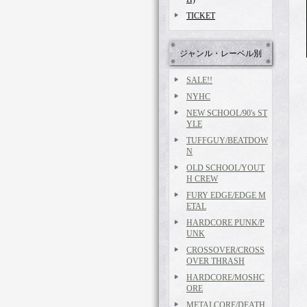
TICKET
ジャンル・レーベル別
SALE!!
NYHC
NEW SCHOOL/90's ST
YLE
TUFFGUY/BEATDOW
N
OLD SCHOOL/YOUT
H CREW
FURY EDGE/EDGE M
ETAL
HARDCORE PUNK/P
UNK
CROSSOVER/CROSS
OVER THRASH
HARDCORE/MOSHC
ORE
METALCORE/DEATH