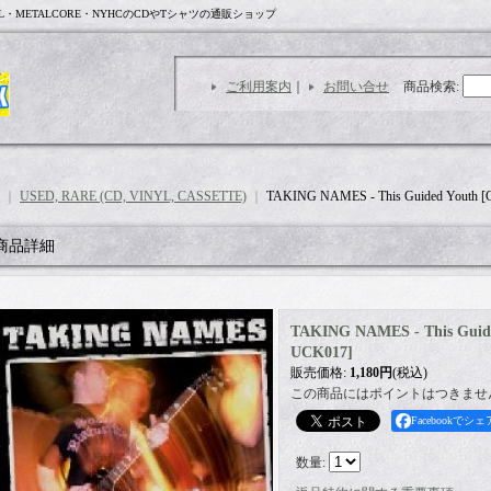
L・METALCORE・NYHCのCDやTシャツの通販ショップ
ご利用案内
｜
お問い合せ
商品検索
:
｜
USED, RARE (CD, VINYL, CASSETTE)
｜
TAKING NAMES - This Guided Youth [
商品詳細
TAKING NAMES - This Guide
UCK017
]
販売価格
:
1,180円
(税込)
この商品にはポイントはつきませ
Facebookでシェ
数量
: