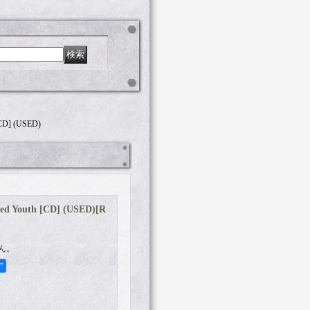
CD] (USED)
d Youth [CD] (USED)
[
R
ん。
ア