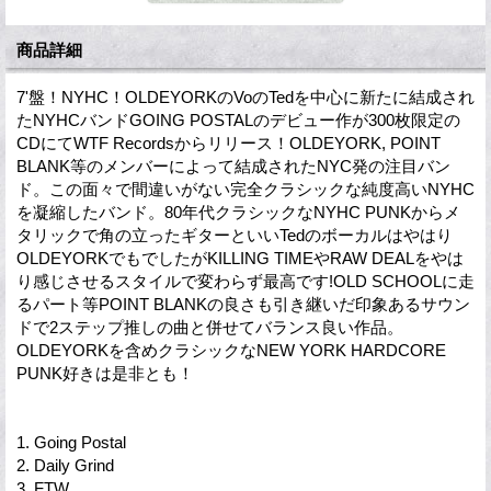
商品詳細
7'盤！NYHC！OLDEYORKのVoのTedを中心に新たに結成され
たNYHCバンドGOING POSTALのデビュー作が300枚限定の
CDにてWTF Recordsからリリース！OLDEYORK, POINT
BLANK等のメンバーによって結成されたNYC発の注目バン
ド。この面々で間違いがない完全クラシックな純度高いNYHC
を凝縮したバンド。80年代クラシックなNYHC PUNKからメ
タリックで角の立ったギターといいTedのボーカルはやはり
OLDEYORKでもでしたがKILLING TIMEやRAW DEALをやは
り感じさせるスタイルで変わらず最高です!OLD SCHOOLに走
るパート等POINT BLANKの良さも引き継いだ印象あるサウン
ドで2ステップ推しの曲と併せてバランス良い作品。
OLDEYORKを含めクラシックなNEW YORK HARDCORE
PUNK好きは是非とも！
1. Going Postal
2. Daily Grind
3. FTW