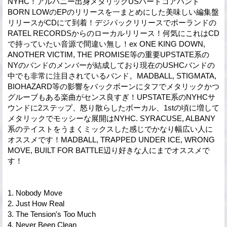
NYHC！アルバニー出身メタリックUSハードコアバンド
BORN LOWのEPのリリースを一まとめにした美味しい編集盤
リリースがCDにて到着！デジパックリリースでポーランドの
RATEL RECORDSからのローカルリリース！何気にこれはCD
で持っていたい音源で間違い無し！ex ONE KING DOWN,
ANOTHER VICTIM, THE PROMISE等の重要UPSTATE系の
NYのバンドのメンバーが結成しており現在のUSHCバンドの
中でも非常に注目されているバンド。MADBALL, STIGMATA,
BIOHAZARD等の影響をバックボーンにタフでメタリックかつ
グルーブもある楽曲がセンス良すぎ！UPSTATE系のNYHCサ
ウンドに2ステップ、怒り散らしたボーカル、1stの頃に増して
メタリックでモッシーな展開はNYHC. SYRACUSE, ALBANY
系のテイストをうまくミックスした感じでかなり幅広い人に
オススメです！MADBALL, TRAPPED UNDER ICE, WRONG
MOVE, BUILT FOR BATTLE辺り好きな人にまでオススメで
す！
1. Nobody Move
2. Just How Real
3. The Tension's Too Much
4. Never Been Clean