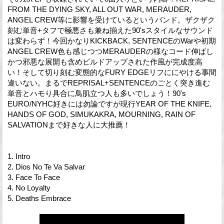
FROM THE DYING SKY, ALL OUT WAR, MERAUDER,
ANGEL CREW等に影響を受けているというバンド。ザクザク
刻む単音+タフで極悪さも兼ね揃えた90'sスタイルなサウンド
は変わらず！今回かなりKICKBACK, SENTENCEのWarや初期
ANGEL CREW色も感じつつMERAUDERの様なコード伸ばし
かつ邪悪な展開も含めビルドアップされた作風が完成度高
い！そして切り刻む変態的なFURY EDGEリフににやける事間
違いない。まるでREPRISAL+SENTENCEのごとく突き進む
単音とハモり具合に鳥肌立つ人も多いでしょう！90's
EURO/NYHC好きには勿論ですが現行YEAR OF THE KNIFE,
HANDS OF GOD, SIMUKAKRA, MOURNING, RAIN OF
SALVATIONまで好きな人に大推薦！
1. Intro
2. Dios No Te Va Salvar
3. Face To Face
4. No Loyalty
5. Deaths Embrace