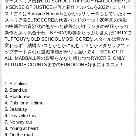
オーストリア出身OLD SCHOOL TUFFGUY HARDCOREバン
ドSENSE OF JUSTICEが何と新作アルバムを2022年にリリー
ス！古くはBurnside Recordsとかからリリースもしていたオー
ストリア発EUROCOREの代表バンドの一つ！20年来の活動
の中新作の音沙汰の無かった彼等だがオランダのWTFからの
新作とあり気合十分。NYHCの影響をたっぷり含んだDIRTYで
TUFFGUYなOLD SCHOOL MOSHCOREなスタイルは昔から
変わらず！結構2バスどかどかに刻むリフとかメタリックでア
ップデートされた重戦車感がかなり強いです。SICK OF IT
ALL, MADBALL等の影響をかなり感じつつRYKER'S, ONLY
ATTITUDE COUNTSまでのEUROCORE好きにオススメ！
1. Still alive
2. Stand up
3. Roadcrew
4. Pals for a lifetime
5. Jealousy
6. Days like this
7. No way out
8. Young at heart
9. On the road