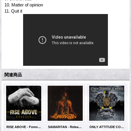
10. Matter of opinion
11. Quit it
関連商品
RISE ABOVE - Forever [CD]
SAMARITAN - Release The Burden [CD]
ONLY ATTITUDE COUNTS - 20 Years of Attitude [2xCD]