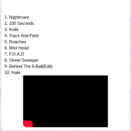
1. Nightmare
2. 100 Seconds
3. Knife
4. Track And Field
5. Roaches
6. Mist Head
7. F.O.A.D
8. Street Sweeper
9. Behind The 8 Ball(Edit)
10. Hate