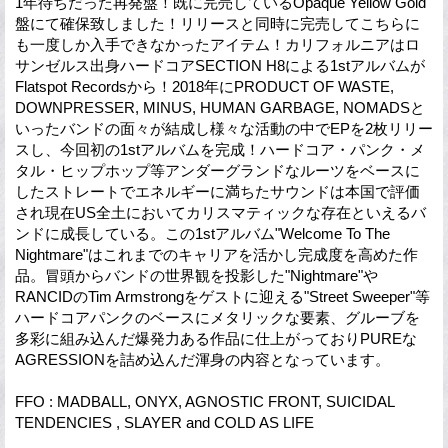
1年待ちだった再発盤！既に完売しているOpaque Yellow Gold
盤にて確保致しました！リリースと同時に完売してこちらに
も一度しか入手できなかったアイテム！カリフォルニアはロ
サンゼルス出身ハードコアSECTION H8による1stアルバムが
Flatspot Recordsから！2018年にPRODUCT OF WASTE,
DOWNPRESSER, MINUS, HUMAN GARBAGE, NOMADSと
いったバンドの面々が結成し様々な活動の中でEPを2枚リリー
スし、今回初の1stアルバムを完成！ハードコア・パンク・メ
タル・ヒップホップ等アンダーグランドなルーツをベースに
したストレートでエネルギーに満ちたサウンドは本国で評価
され現在US全土においてカリスマティックな存在といえるバ
ンドに成長している。この1stアルバム"Welcome To The
Nightmare"はこれまでのキャリアを活かし完成度を高めた作
品。冒頭からバンドの世界観を投影した"Nightmare"や
RANCIDのTim Armstrongをゲストに迎える"Street Sweeper"等
ハードコアパンクのベースにメタリックな要素、グルーブを
多彩に組み込んだ爆発力ある作品に仕上がっておりPUREな
AGRESSIONを詰め込んだ渾身の内容となっています。
FFO : MADBALL, ONYX, AGNOSTIC FRONT, SUICIDAL
TENDENCIES , SLAYER and COLD AS LIFE