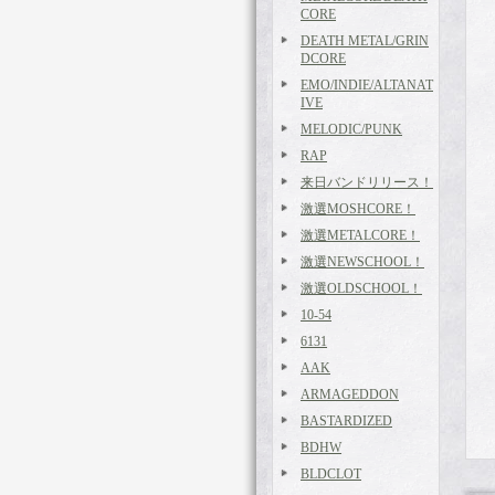
CORE
DEATH METAL/GRIN
DCORE
EMO/INDIE/ALTANAT
IVE
MELODIC/PUNK
RAP
来日バンドリリース！
激選MOSHCORE！
激選METALCORE！
激選NEWSCHOOL！
激選OLDSCHOOL！
10-54
6131
AAK
ARMAGEDDON
BASTARDIZED
BDHW
BLDCLOT