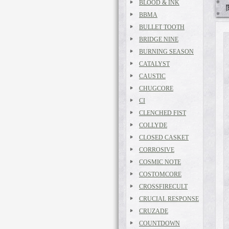
BLOOD & INK
BBMA
BULLET TOOTH
BRIDGE NINE
BURNING SEASON
CATALYST
CAUSTIC
CHUGCORE
CI
CLENCHED FIST
COLLYDE
CLOSED CASKET
CORROSIVE
COSMIC NOTE
COSTOMCORE
CROSSFIRECULT
CRUCIAL RESPONSE
CRUZADE
COUNTDOWN