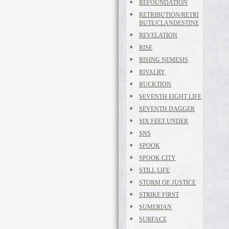
REFOUNDATION
RETRIBUTION/RETRI
BUTE/CLANDESTINE
REVELATION
RISE
RISING NEMESIS
RIVALRY
RUCKTION
SEVENTH EIGHT LIFE
SEVENTH DAGGER
SIX FEET UNDER
SNS
SPOOK
SPOOK CITY
STILL LIFE
STORM OF JUSTICE
STRIKE FIRST
SUMERIAN
SURFACE