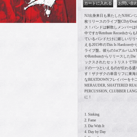
｜
NJ出身来日も果たしたNJHCバンド
枚リリースのライブ盤CDがDeath F
ス！バンドは解散しメンバーはCAR
中ですがRetribute Recordsからも
ているバンドだけに嬉しいリリ
える2015年のThis Is Hard
ライブ盤。彼らの1stアルバムNTF
やRetributeからリリースしたDi
ックスされたセットリストでTI
ドの一つといえるのが伝わる盛
す！ザクザクの単音リフに東海岸EAS
なBEATDOWNフレイバーを
MERAUDER, SHATTERED REAL
PERCUSSION, CLUBBER LA
に！
1. Sinking
2. Fame
3. Die With It
4. Day by Day