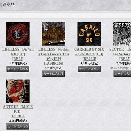
関連商品
LIFELESS - Die Wit
LIFELESS - Nothin
CARRIED BY SIX
SECTOR - Th
h It [CD]
g Lasts Forever This
- Slow Death [CD]
ago Sector 
[RR04]
Way [EP]
[RR12.5]
[RR25]
[FASBR036]
1,320円
(税込)
1,180円
(税込)
2,090円
(税
1,780円
(税込)
希望小売価格
:
2
ANTE UP - T.I.M.E
[CD]
[USR032]
2,680円
(税込)