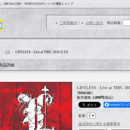
L・METALCORE・NYHCのCDやTシャツの通販ショップ
ご利用案内
｜
お問い合せ
商品検索
:
｜
CD
｜
LIFELESS - Live at TIHC 2016 [CD]
商品詳細
LIFELESS - Live at TIHC 20
販売価格
:
2,080円
(税込)
Facebookでシェ
数量
:
返品特約に関する重要事項