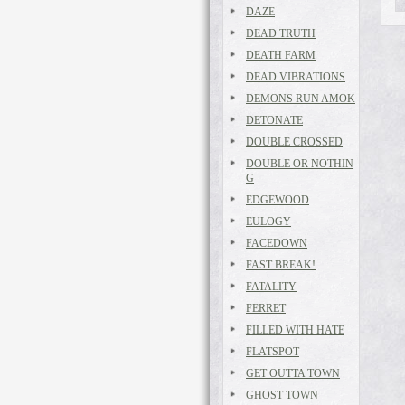
DAZE
DEAD TRUTH
DEATH FARM
DEAD VIBRATIONS
DEMONS RUN AMOK
DETONATE
DOUBLE CROSSED
DOUBLE OR NOTHIN
G
EDGEWOOD
EULOGY
FACEDOWN
FAST BREAK!
FATALITY
FERRET
FILLED WITH HATE
FLATSPOT
GET OUTTA TOWN
GHOST TOWN