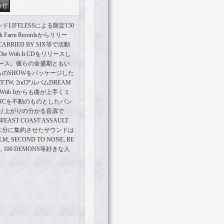
LIFELESSによる限定150
arm Recordsからリリー
RIED BY SIX等で活動
Die With It CDをリリースし
ース。彼らの全盛期ともい
coreからのSHOWをパッケージした
TW, 2ndアルバムDREAM
e With Itからも曲が上手くミ
HCを不動のものとしたバン
り上がりの分かる音源で
T COAST ASSAULT
十二分に集約させたサウンドは
M, SECOND TO NONE, RE
NG, 100 DEMONS等好きな人