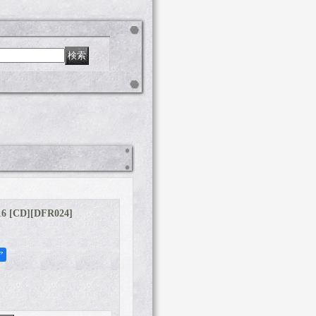
16 [CD]
[
DFR024
]
ア