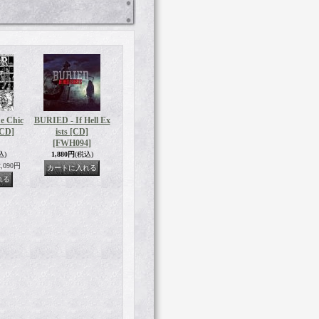
e Chic
BURIED - If Hell Ex
[CD]
ists [CD]
[FWH094]
込)
1,880円
(税込)
,090円