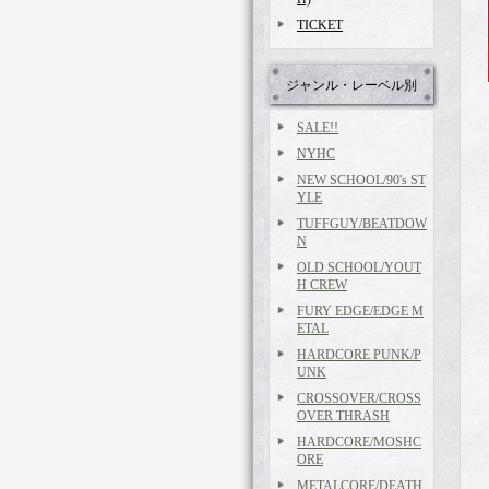
TICKET
ジャンル・レーベル別
SALE!!
NYHC
NEW SCHOOL/90's ST
YLE
TUFFGUY/BEATDOW
N
OLD SCHOOL/YOUT
H CREW
FURY EDGE/EDGE M
ETAL
HARDCORE PUNK/P
UNK
CROSSOVER/CROSS
OVER THRASH
HARDCORE/MOSHC
ORE
METALCORE/DEATH