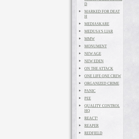
D
MARKED FOR DEAT
H
MEDIASKARE
MEDUSA'S LIAR
MMW
MONUMENT
NEW AGE
NEW EDEN
ON THE ATTACK
ONE LIFE ONE CREW
ORGANIZED CRIME
PANIC
PEE
QUALITY CONTROL
HQ
REACT!
REAPER
REDFIELD