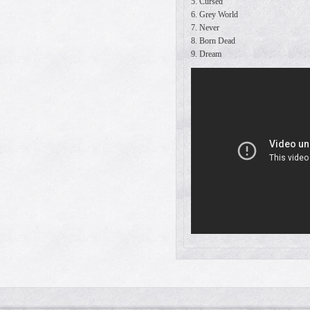
5. Cursed
6. Grey World
7. Never
8. Born Dead
9. Dream