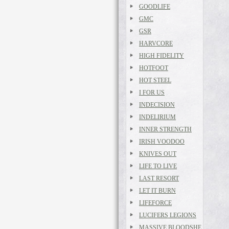
GOODLIFE
GMC
GSR
HARVCORE
HIGH FIDELITY
HOTFOOT
HOT STEEL
I FOR US
INDECISION
INDELIRIUM
INNER STRENGTH
IRISH VOODOO
KNIVES OUT
LIFE TO LIVE
LAST RESORT
LET IT BURN
LIFEFORCE
LUCIFERS LEGIONS
MASSIVE BLOODSHE