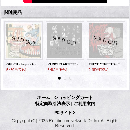
関連商品
GULCH - Impenetrable Cerebral Fortress [LP]
VARIOUS ARTISTS - America's Hardcore Volume 5 (Ultra Clear with Gold Splatter / Ultra Clear with Silver Splatter) [2xLP]
THESE STREETS - Expect The Worst [CD]
5,480円
(税込)
5,480円
(税込)
2,480円
(税込)
ホーム
|
ショッピングカート
特定商取引法表示
|
ご利用案内
PCサイト
Copyright (C) 2025 Retribution Network Distro. All Rights
Reserved.