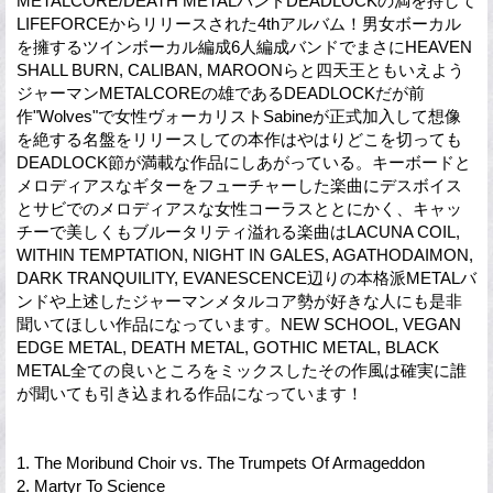
METALCORE/DEATH METALバンドDEADLOCKの満を持して
LIFEFORCEからリリースされた4thアルバム！男女ボーカル
を擁するツインボーカル編成6人編成バンドでまさにHEAVEN
SHALL BURN, CALIBAN, MAROONらと四天王ともいえよう
ジャーマンMETALCOREの雄であるDEADLOCKだが前
作"Wolves"で女性ヴォーカリストSabineが正式加入して想像
を絶する名盤をリリースしての本作はやはりどこを切っても
DEADLOCK節が満載な作品にしあがっている。キーボードと
メロディアスなギターをフューチャーした楽曲にデスボイス
とサビでのメロディアスな女性コーラスととにかく、キャッ
チーで美しくもブルータリティ溢れる楽曲はLACUNA COIL,
WITHIN TEMPTATION, NIGHT IN GALES, AGATHODAIMON,
DARK TRANQUILITY, EVANESCENCE辺りの本格派METALバ
ンドや上述したジャーマンメタルコア勢が好きな人にも是非
聞いてほしい作品になっています。NEW SCHOOL, VEGAN
EDGE METAL, DEATH METAL, GOTHIC METAL, BLACK
METAL全ての良いところをミックスしたその作風は確実に誰
が聞いても引き込まれる作品になっています！
1. The Moribund Choir vs. The Trumpets Of Armageddon
2. Martyr To Science