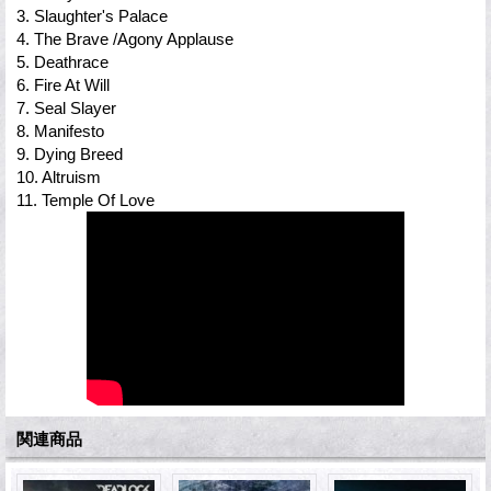
3. Slaughter's Palace
4. The Brave /Agony Applause
5. Deathrace
6. Fire At Will
7. Seal Slayer
8. Manifesto
9. Dying Breed
10. Altruism
11. Temple Of Love
関連商品