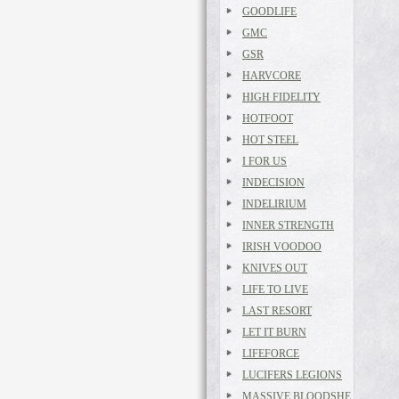
GOODLIFE
GMC
GSR
HARVCORE
HIGH FIDELITY
HOTFOOT
HOT STEEL
I FOR US
INDECISION
INDELIRIUM
INNER STRENGTH
IRISH VOODOO
KNIVES OUT
LIFE TO LIVE
LAST RESORT
LET IT BURN
LIFEFORCE
LUCIFERS LEGIONS
MASSIVE BLOODSHE