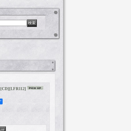
 [CD]
[
LFR112
]
ア