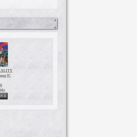
EALITY
oung [C
0]
税込)