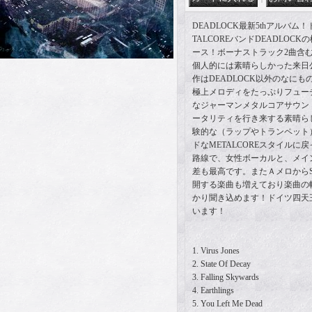
DEADLOCK最新5thアルバム！ド
TALCOREバンドDEADLOCKの
ース！ボーナストラック2曲含
個人的には素晴らしかった来日
作はDEADLOCK以外のなにもの
極上メロディをたっぷりフュー
なジャーマンメタルコアサウン
ータリティを行き来する素晴ら
験的な（ラップやトランペット
ドなMETALCOREスタイルに戻っ
路線で、女性ボーカルと、メイ
差も最高です。またＡメロからSa
開する楽曲も増えており楽曲の
かり聞き込めます！ドイツ四天
います！
1. Virus Jones
2. State Of Decay
3. Falling Skywards
4. Earthlings
5. You Left Me Dead