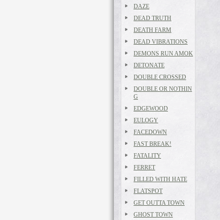
DAZE
DEAD TRUTH
DEATH FARM
DEAD VIBRATIONS
DEMONS RUN AMOK
DETONATE
DOUBLE CROSSED
DOUBLE OR NOTHIN
G
EDGEWOOD
EULOGY
FACEDOWN
FAST BREAK!
FATALITY
FERRET
FILLED WITH HATE
FLATSPOT
GET OUTTA TOWN
GHOST TOWN