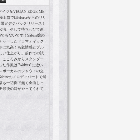
イツ産VEGAN EDGE-ME
極上盤でLifeforceからのリリ
む限定デジパックリリース！
公演、そして待ちわびて新
でもないです！Sabine嬢の
チャーしたドラマティック
ドは気高くも叙情感とブル
しい仕上がり。前作での試
）こころみからスタンダー
た作風は"Wolves"に近い
ンボーカルのシャウトの交
bineのメロディパートで展
幅も一辺倒で無く全曲しっ
王最後の砦がやってくれて