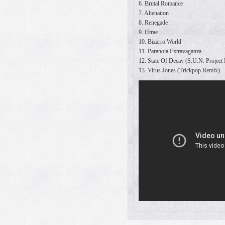
6. Brutal Romance
7. Alienation
8. Renegade
9. Htrae
10. Bizarro World
11. Paranoia Extravaganza
12. State Of Decay (S.U.N. Project
13. Virus Jones (Trickpop Remix)