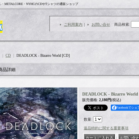
L・METALCORE・NYHCのCDやTシャツの通販ショップ
ご利用案内
｜
お問い合せ
商品検索
:
｜
CD
｜
DEADLOCK - Bizarro World [CD]
商品詳細
DEADLOCK - Bizarro World
販売価格
:
2,180円
(税込)
Facebookでシェ
数量
:
返品特約に関する重要事項
｜