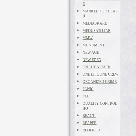
D
MARKED FOR DEAT
H
MEDIASKARE
MEDUSA'S LIAR
MMW
MONUMENT
NEW AGE
NEW EDEN
ON THE ATTACK
ONE LIFE ONE CREW
ORGANIZED CRIME
PANIC
PEE
QUALITY CONTROL
HQ
REACT!
REAPER
REDFIELD