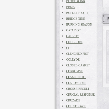
BLOOD & INK
BBMA
BULLET TOOTH
BRIDGE NINE
BURNING SEASON
CATALYST
CAUSTIC
CHUGCORE
CI
CLENCHED FIST
COLLYDE
CLOSED CASKET
CORROSIVE
COSMIC NOTE
COSTOMCORE
CROSSFIRECULT
CRUCIAL RESPONSE
CRUZADE
COUNTDOWN