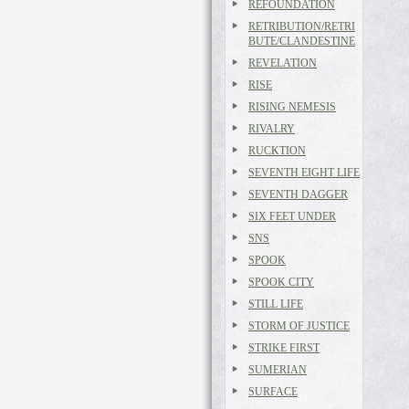
REFOUNDATION
RETRIBUTION/RETRI
BUTE/CLANDESTINE
REVELATION
RISE
RISING NEMESIS
RIVALRY
RUCKTION
SEVENTH EIGHT LIFE
SEVENTH DAGGER
SIX FEET UNDER
SNS
SPOOK
SPOOK CITY
STILL LIFE
STORM OF JUSTICE
STRIKE FIRST
SUMERIAN
SURFACE