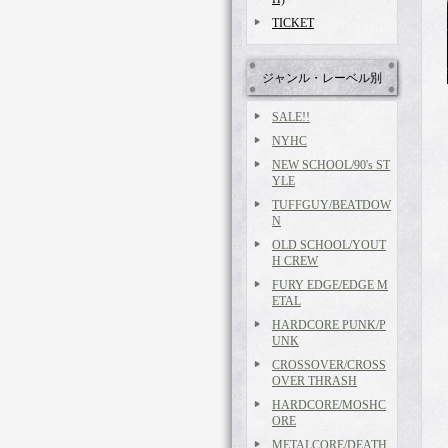
TICKET
ジャンル・レーベル別
SALE!!
NYHC
NEW SCHOOL/90's ST
YLE
TUFFGUY/BEATDOW
N
OLD SCHOOL/YOUT
H CREW
FURY EDGE/EDGE M
ETAL
HARDCORE PUNK/P
UNK
CROSSOVER/CROSS
OVER THRASH
HARDCORE/MOSHC
ORE
METALCORE/DEATH