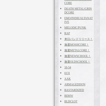
CORE
DEATH METAL/GRIN
DCORE
EMO/INDIE/ALTANAT
IVE
MELODIC/PUNK
RAP
来日バンドリリース！
激選MOSHCORE！
激選METALCORE！
激選NEWSCHOOL！
激選OLDSCHOOL！
10-54
6131
AAK
ARMAGEDDON
BASTARDIZED
BDHW
BLDCLOT