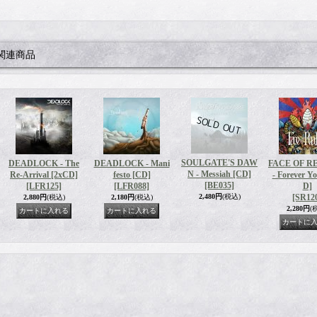
関連商品
SOULGATE'S DAW
DEADLOCK - The
DEADLOCK - Mani
FACE OF R
N - Messiah [CD]
Re-Arrival [2xCD]
festo [CD]
- Forever Y
[BE035]
[LFR125]
[LFR088]
D]
2,480円
(税込)
[SR12
2,880円
(税込)
2,180円
(税込)
2,280円
(