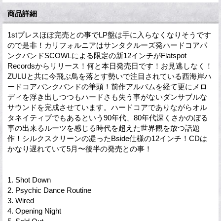
商品詳細
1stプレスほぼ完売との事でLP盤は手に入らなくなりそうです
ので是非！カリフォルニアはサンタクルーズ発ハードコアパ
ンクバンドSCOWLによる限定の新12インチがFlatspot
Recordsからリリース！何と本日発売日です！お見逃しなく！
ZULUと共に今飛ぶ鳥を落とす勢いで注目されている西海岸ハ
ードコアパンクバンドの筆頭！前作アルバムを経て更にメロ
ディを浮き出しつつもハードさも失う事がないダンサブルな
サウンドを完成させています。ハードコアでありながらオル
タネイティブでもあるという90年代、80年代深くさかのぼる
事の出来るルーツを感じる時代を超えた世界観を放つ話題
作！シルクスクリーンの凝ったBside仕様の12インチ！CDは
かなり遅れていて5月〜後半の発売との事！
1. Shot Down
2. Psychic Dance Routine
3. Wired
4. Opening Night