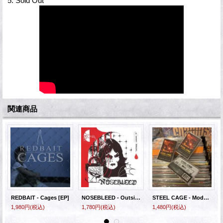
5. Sold Out
関連商品
REDBAIT - Cages [EP]
NOSEBLEED - Outside Looking In [EP]
STEEL CAGE - Modern Hellscape [CASSETTE]
1,980円
(税込)
1,780円
(税込)
1,480円
(税込)