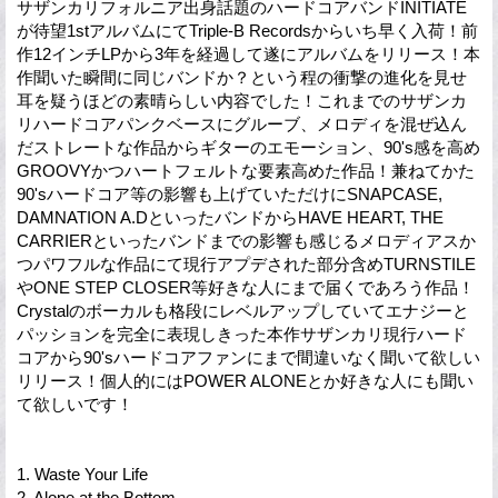
サザンカリフォルニア出身話題のハードコアバンドINITIATE
が待望1stアルバムにてTriple-B Recordsからいち早く入荷！前
作12インチLPから3年を経過して遂にアルバムをリリース！本
作聞いた瞬間に同じバンドか？という程の衝撃の進化を見せ
耳を疑うほどの素晴らしい内容でした！これまでのサザンカ
リハードコアパンクベースにグルーブ、メロディを混ぜ込ん
だストレートな作品からギターのエモーション、90's感を高め
GROOVYかつハートフェルトな要素高めた作品！兼ねてかた
90'sハードコア等の影響も上げていただけにSNAPCASE,
DAMNATION A.DといったバンドからHAVE HEART, THE
CARRIERといったバンドまでの影響も感じるメロディアスか
つパワフルな作品にて現行アプデされた部分含めTURNSTILE
やONE STEP CLOSER等好きな人にまで届くであろう作品！
Crystalのボーカルも格段にレベルアップしていてエナジーと
パッションを完全に表現しきった本作サザンカリ現行ハード
コアから90'sハードコアファンにまで間違いなく聞いて欲しい
リリース！個人的にはPOWER ALONEとか好きな人にも聞い
て欲しいです！
1. Waste Your Life
2. Alone at the Bottom