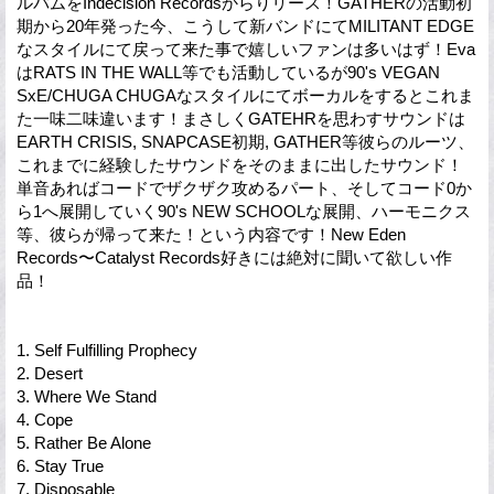
ルバムをIndecision Recordsからりリース！GATHERの活動初
期から20年発った今、こうして新バンドにてMILITANT EDGE
なスタイルにて戻って来た事で嬉しいファンは多いはず！Eva
はRATS IN THE WALL等でも活動しているが90's VEGAN
SxE/CHUGA CHUGAなスタイルにてボーカルをするとこれま
た一味二味違います！まさしくGATEHRを思わすサウンドは
EARTH CRISIS, SNAPCASE初期, GATHER等彼らのルーツ、
これまでに経験したサウンドをそのままに出したサウンド！
単音あればコードでザクザク攻めるパート、そしてコード0か
ら1へ展開していく90's NEW SCHOOLな展開、ハーモニクス
等、彼らが帰って来た！という内容です！New Eden
Records〜Catalyst Records好きには絶対に聞いて欲しい作
品！
1. Self Fulfilling Prophecy
2. Desert
3. Where We Stand
4. Cope
5. Rather Be Alone
6. Stay True
7. Disposable