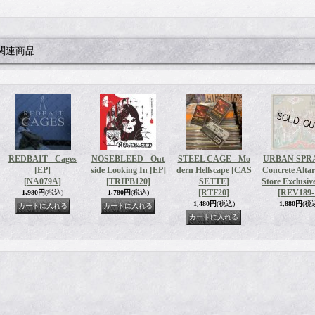
関連商品
REDBAIT - Cages
NOSEBLEED - Out
STEEL CAGE - Mo
URBAN SPR
[EP]
side Looking In [EP]
dern Hellscape [CAS
Concrete Altar
[NA079A]
[TRIPB120]
SETTE]
Store Exclusiv
[RTF20]
[REV189-
1,980円
(税込)
1,780円
(税込)
1,480円
(税込)
1,880円
(税