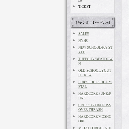
TICKET
ジャンル・レーベル別
SALE!!
NYHC
NEW SCHOOL/90's ST
YLE
TUFFGUY/BEATDOW
N
OLD SCHOOL/YOUT
H CREW
FURY EDGE/EDGE M
ETAL
HARDCORE PUNK/P
UNK
CROSSOVER/CROSS
OVER THRASH
HARDCORE/MOSHC
ORE
METALCORE/DEATH