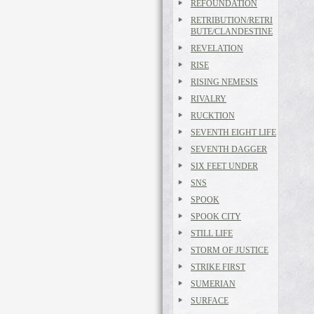
REFOUNDATION
RETRIBUTION/RETRI
BUTE/CLANDESTINE
REVELATION
RISE
RISING NEMESIS
RIVALRY
RUCKTION
SEVENTH EIGHT LIFE
SEVENTH DAGGER
SIX FEET UNDER
SNS
SPOOK
SPOOK CITY
STILL LIFE
STORM OF JUSTICE
STRIKE FIRST
SUMERIAN
SURFACE