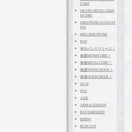
CORE
DEATH METAL/GRIN
DCORE
EMO/INDIE/ALTANAT
IVE
MELODIC/PUNK
RAP
来日バンドリリース！
激選MOSHCORE！
激選METALCORE！
激選NEWSCHOOL！
激選OLDSCHOOL！
10-54
6131
AAK
ARMAGEDDON
BASTARDIZED
BDHW
BLDCLOT