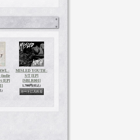
AWL -
MISLED YOUTH -
 (indie
S/T [EP]
e) [EP]
[SBLR001]
1]
1,780円
(税込)
込)