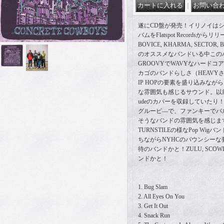
｜
遂にCD盤が発売！イリノイはシカ
バムをFlatspot Records
BOVICE, KHARMA, SECTOR,
のオススメなバンドいる中この
GROOVYでWAVYなハード
カゴのバンドらしさ（HEAVY
IP HOPの要素を盛り込みながら
な雰囲気も感じるサウンド。以前にBEA
udeのカバーを収録していたり
グルービ―で、ファンキーでバ
そうなバンドの雰囲気を感じます！TR
TURNSTILEの様なPop Wi
ちながらNYHCのバウンシー
待のバンドかと！ZULU, SCO
ンドかと！
1. Bug Slam
2. All Eyes On You
3. Get It Out
4. Snack Run