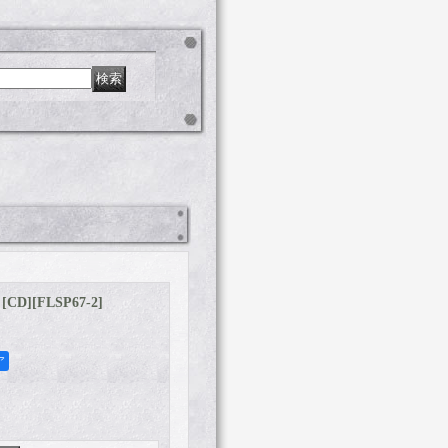
 [CD]
[
FLSP67-2
]
ア