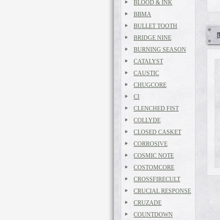
BLOOD & INK
BBMA
BULLET TOOTH
BRIDGE NINE
BURNING SEASON
CATALYST
CAUSTIC
CHUGCORE
CI
CLENCHED FIST
COLLYDE
CLOSED CASKET
CORROSIVE
COSMIC NOTE
COSTOMCORE
CROSSFIRECULT
CRUCIAL RESPONSE
CRUZADE
COUNTDOWN