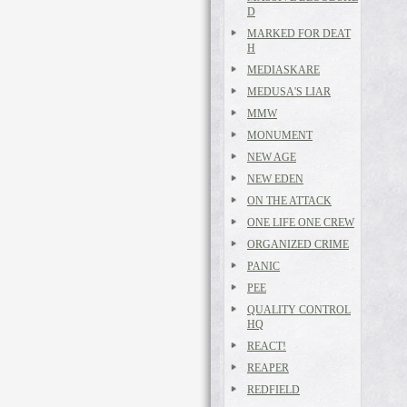
D
MARKED FOR DEAT
H
MEDIASKARE
MEDUSA'S LIAR
MMW
MONUMENT
NEW AGE
NEW EDEN
ON THE ATTACK
ONE LIFE ONE CREW
ORGANIZED CRIME
PANIC
PEE
QUALITY CONTROL
HQ
REACT!
REAPER
REDFIELD