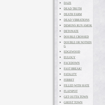
DAZE
DEAD TRUTH
DEATH FARM
DEAD VIBRATIONS
DEMONS RUN AMOK
DETONATE
DOUBLE CROSSED
DOUBLE OR NOTHIN
G
EDGEWOOD
EULOGY
FACEDOWN
FAST BREAK!
FATALITY
FERRET
FILLED WITH HATE
FLATSPOT
GET OUTTA TOWN
GHOST TOWN