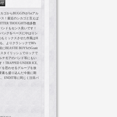
ゴからBUGGINが1stアル
からリリース！最近のシカゴと言えば
 BITTER THOUGHTS他多数
バンドもセンス良いです！
コアパンクをベースにやはりシ
さ)もミックスさせた作風はH
も、よりクラシックで80's
STIE BOYSのGratit
！スタイリッシュでロックで
ルチモアのバンド等にもい
APPED UNDER ICE,
gバンドを思わせるグルーブを放
な要素も盛り込んだ今後に期
WL、ENDIT等に同じく注目バ