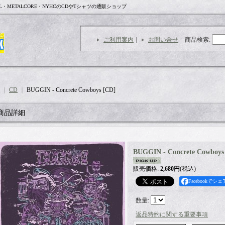
L・METALCORE・NYHCのCDやTシャツの通販ショップ
ご利用案内
｜
お問い合せ
商品検索
:
｜
CD
｜
BUGGIN - Concrete Cowboys [CD]
商品詳細
BUGGIN - Concrete Cowboys
販売価格
:
2,680円
(税込)
Facebookでシェ
数量
:
返品特約に関する重要事項