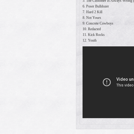
5. The Customer Is Always Wrong
6. Poser Bulldozer
7. Hard 2 Kill
8. Not Yours
9. Concrete Cowboys
10. Redacted
11. Kick Rocks
12. Youth