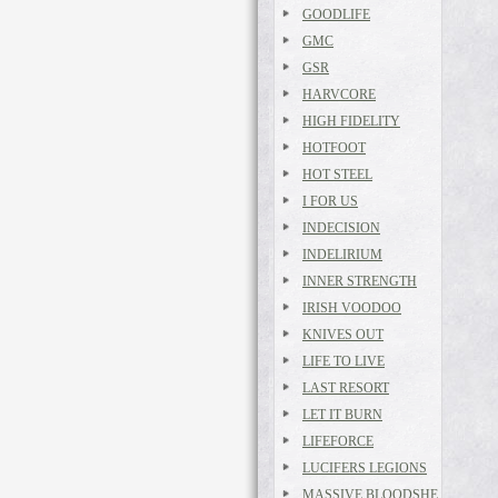
GOODLIFE
GMC
GSR
HARVCORE
HIGH FIDELITY
HOTFOOT
HOT STEEL
I FOR US
INDECISION
INDELIRIUM
INNER STRENGTH
IRISH VOODOO
KNIVES OUT
LIFE TO LIVE
LAST RESORT
LET IT BURN
LIFEFORCE
LUCIFERS LEGIONS
MASSIVE BLOODSHE