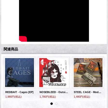
関連商品
REDBAIT - Cages [EP]
NOSEBLEED - Outside Looking In [EP]
STEEL CAGE - Modern Hellscape [CASSETTE]
1,980円
(税込)
1,780円
(税込)
1,480円
(税込)