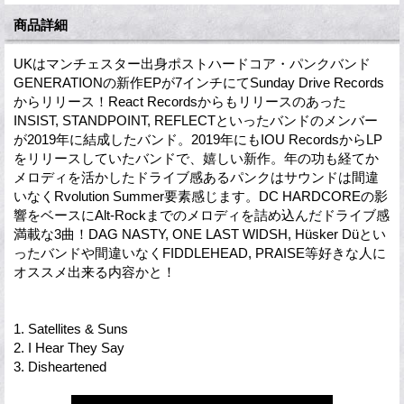
商品詳細
UKはマンチェスター出身ポストハードコア・パンクバンド
GENERATIONの新作EPが7インチにてSunday Drive Records
からリリース！React Recordsからもリリースのあった
INSIST, STANDPOINT, REFLECTといったバンドのメンバー
が2019年に結成したバンド。2019年にもIOU RecordsからLP
をリリースしていたバンドで、嬉しい新作。年の功も経てか
メロディを活かしたドライブ感あるパンクはサウンドは間違
いなくRvolution Summer要素感じます。DC HARDCOREの影
響をベースにAlt-Rockまでのメロディを詰め込んだドライブ感
満載な3曲！DAG NASTY, ONE LAST WIDSH, Hüsker Düとい
ったバンドや間違いなくFIDDLEHEAD, PRAISE等好きな人に
オススメ出来る内容かと！
1. Satellites & Suns
2. I Hear They Say
3. Disheartened