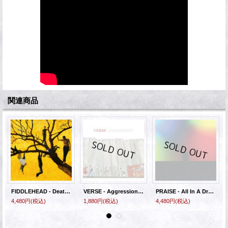
関連商品
FIDDLEHEAD - Death is Nothing to Us (Ltd. Yellow) [LP]
VERSE - Aggression [CD]
PRAISE - All In A Dream (Opaque Green) [LP]
4,480円
(税込)
1,880円
(税込)
4,480円
(税込)