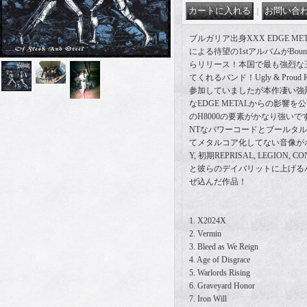
｜
ブルガリア出身XXX EDGE MET
による待望の1stアルバムがBound By 
らリリース！本国で最も強烈な王道
てくれるバンド！Ugly & Proud 
参加していましたが本作凄い強
なEDGE METALからの影響
のH8000の要素がかなり強いで
NTなパワーコードとブールタ
てメタルコア化してない音像がポ
Y, 初期REPRISAL, LEGION, C
と彼らのデイバリットに上げる
ぜ込んだ作品！
1. X2024X
2. Vermin
3. Bleed as We Reign
4. Age of Disgrace
5. Warlords Rising
6. Graveyard Honor
7. Iron Will