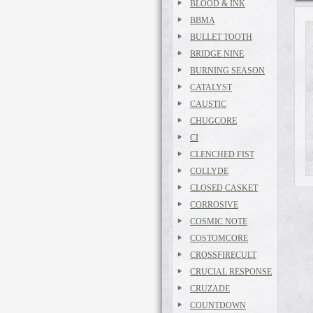
BLOOD & INK
BBMA
BULLET TOOTH
BRIDGE NINE
BURNING SEASON
CATALYST
CAUSTIC
CHUGCORE
CI
CLENCHED FIST
COLLYDE
CLOSED CASKET
CORROSIVE
COSMIC NOTE
COSTOMCORE
CROSSFIRECULT
CRUCIAL RESPONSE
CRUZADE
COUNTDOWN