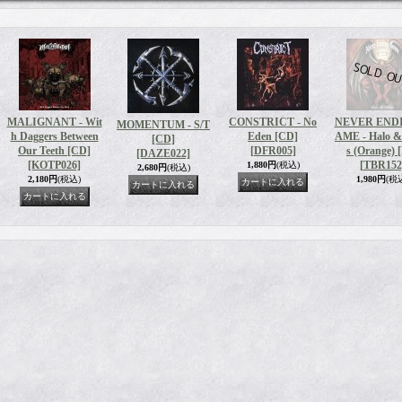
MALIGNANT - Wit
CONSTRICT - No
NEVER END
MOMENTUM - S/T
h Daggers Between
Eden [CD]
AME - Halo &
[CD]
Our Teeth [CD]
[DFR005]
s (Orange) 
[DAZE022]
[KOTP026]
[TBR152
1,880円
(税込)
2,680円
(税込)
2,180円
(税込)
1,980円
(税