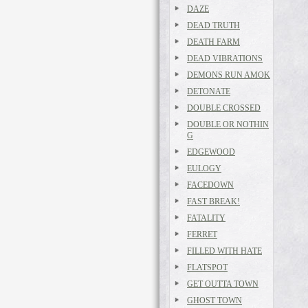
DAZE
DEAD TRUTH
DEATH FARM
DEAD VIBRATIONS
DEMONS RUN AMOK
DETONATE
DOUBLE CROSSED
DOUBLE OR NOTHIN
G
EDGEWOOD
EULOGY
FACEDOWN
FAST BREAK!
FATALITY
FERRET
FILLED WITH HATE
FLATSPOT
GET OUTTA TOWN
GHOST TOWN