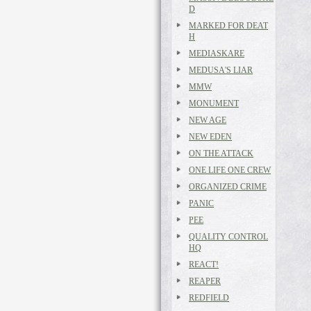
D
MARKED FOR DEAT
H
MEDIASKARE
MEDUSA'S LIAR
MMW
MONUMENT
NEW AGE
NEW EDEN
ON THE ATTACK
ONE LIFE ONE CREW
ORGANIZED CRIME
PANIC
PEE
QUALITY CONTROL
HQ
REACT!
REAPER
REDFIELD