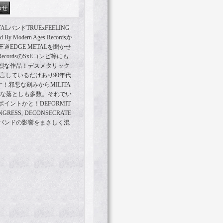
ALバンドTRUExFEELING
Modern Ages Recordsか
EDGE METALを聞かせ
RecordsのSxEコンピ等にも
烈な作品！デスメタリック
を公言しているだけあり90年代
す！邪悪な刻みからMILITA
ルな落としも多数。それでい
イントかと！DEFORMIT
ONGRESS, DECONSECRATE
バンドの影響をまさしく混