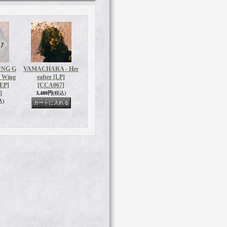
ING G
VAMACHARA - Her
 Wing
eafter [LP]
[EP]
[CCA067]
]
3,480円
(税込)
込)