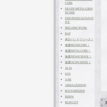
CORE
DEATH METAL/GRIN
DCORE
EMO/INDIE/ALTANAT
IVE
MELODIC/PUNK
RAP
来日バンドリリース！
激選MOSHCORE！
激選METALCORE！
激選NEWSCHOOL！
激選OLDSCHOOL！
10-54
6131
AAK
ARMAGEDDON
BASTARDIZED
BDHW
BLDCLOT