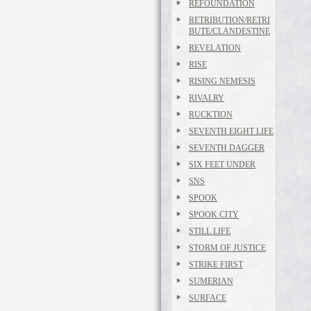
REFOUNDATION
RETRIBUTION/RETRI
BUTE/CLANDESTINE
REVELATION
RISE
RISING NEMESIS
RIVALRY
RUCKTION
SEVENTH EIGHT LIFE
SEVENTH DAGGER
SIX FEET UNDER
SNS
SPOOK
SPOOK CITY
STILL LIFE
STORM OF JUSTICE
STRIKE FIRST
SUMERIAN
SURFACE