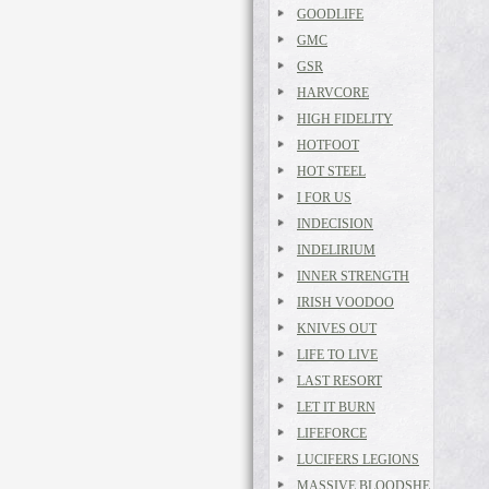
GOODLIFE
GMC
GSR
HARVCORE
HIGH FIDELITY
HOTFOOT
HOT STEEL
I FOR US
INDECISION
INDELIRIUM
INNER STRENGTH
IRISH VOODOO
KNIVES OUT
LIFE TO LIVE
LAST RESORT
LET IT BURN
LIFEFORCE
LUCIFERS LEGIONS
MASSIVE BLOODSHE