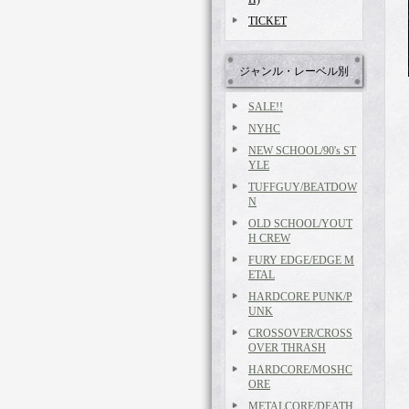
TICKET
ジャンル・レーベル別
SALE!!
NYHC
NEW SCHOOL/90's ST
YLE
TUFFGUY/BEATDOW
N
OLD SCHOOL/YOUT
H CREW
FURY EDGE/EDGE M
ETAL
HARDCORE PUNK/P
UNK
CROSSOVER/CROSS
OVER THRASH
HARDCORE/MOSHC
ORE
METALCORE/DEATH