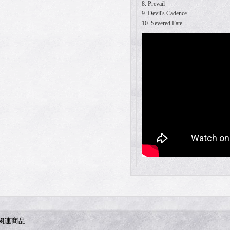
8. Prevail
9. Devil's Cadence
10. Severed Fate
関連商品