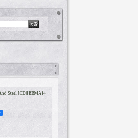
And Steel [CD]
[
BBMA14
ア