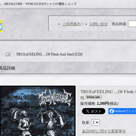
L・METALCORE・NYHCのCDやTシャツの通販ショップ
ご利用案内
｜
お問い合せ
商品検索
:
｜
CD
｜
TRUExFEELING .​.​.​Of Flesh And Steel [CD]
商品詳細
TRUExFEELING .​.​.​Of Flesh 
9
]
販売価格
:
2,280円
(税込)
Facebookでシェ
数量
:
返品特約に関する重要事項