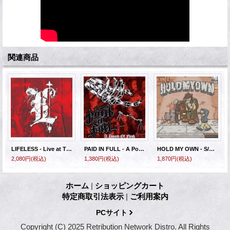
関連商品
LIFELESS - Live at TIHC 2016 [CD]
PAID IN FULL - A Pound of Flesh [CD]
HOLD MY OWN - S/T [CD]
2,080円
(税込)
1,380円
(税込)
1,870円
(税込)
ホーム
|
ショッピングカート
特定商取引法表示
|
ご利用案内
PCサイト
Copyright (C) 2025 Retribution Network Distro. All Rights