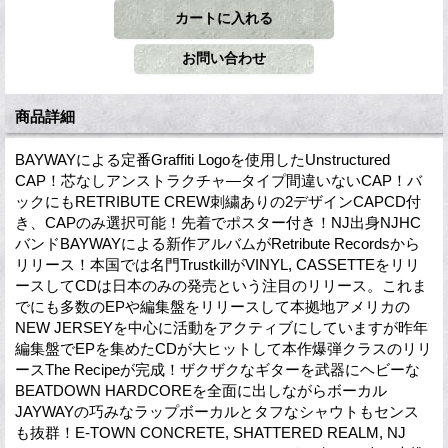
商品詳細
BAYWAYによる定番Graffiti Logoを使用したUnstructured
CAP！芯なしアンストラクチャ―タイプ間違いないCAP！バ
ックにもRETRIBUTE CREW刺繍ありの2デザインCAPCD付
き、CAPのみ選択可能！先着でポスター付き！NJ出身NJHC
バンドBAYWAYによる新作アルバムがRetribute Recordsから
リリース！本国では名門TrustkillがVINYL, CASSETTEをリリ
ースしてCDは日本のみの発売という注目のリリース。これま
でにも多数のEPや編集盤をリリースして本拠地アメリカの
NEW JERSEYを中心に活動をアクティブにしていますが昨年
編集盤でEPを集めたCDが大ヒットして本作爆弾クラスのリリ
ースThe Recipeが完成！ザクザクなギターを武器にヘビーな
BEATDOWN HARDCOREを全面に出しながらボーカル
JAYWAYの巧みなラップボーカルとタフなシャウトもセンス
も抜群！E-TOWN CONCRETE, SHATTERED REALM, NJ