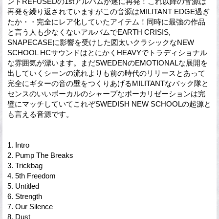
ンドREFUSEDの1stアルバムが遂に再発！これ以降の音源は
再発を繰り返されていますがこの音源はMILITANT EDGE過ぎ
たか・・完全にレア化していたアイテム！同時に最強の作品
と言う人も少なくないアルバムでEARTH CRISIS,
SNAPECASEに影響を受けした図太いクラシックなNEW
SCHOOL HCサウンドはとにかくHEAVYでトラディショナル
な雰囲気が漂います。まだSWEDENのEMOTIONALな展開を
出していくシーンの流れよりも前の時代のリリースとあって
完全にギターの音の壁をつくりあげるMILITANTなバック隊と
センスのいいボーカルのシャープなボーカリゼーションは完
璧にマッチしていてこれぞSWEDISH NEW SCHOOLの起源と
も言える音源です。
1. Intro
2. Pump The Breaks
3. Trickbag
4. 5th Freedom
5. Untitled
6. Strength
7. Our Silence
8. Dust