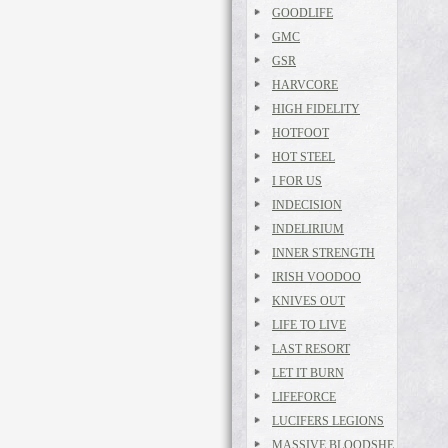
GOODLIFE
GMC
GSR
HARVCORE
HIGH FIDELITY
HOTFOOT
HOT STEEL
I FOR US
INDECISION
INDELIRIUM
INNER STRENGTH
IRISH VOODOO
KNIVES OUT
LIFE TO LIVE
LAST RESORT
LET IT BURN
LIFEFORCE
LUCIFERS LEGIONS
MASSIVE BLOODSHE