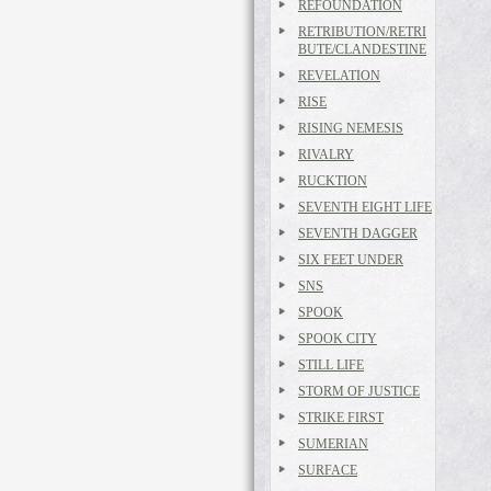
REFOUNDATION
RETRIBUTION/RETRI
BUTE/CLANDESTINE
REVELATION
RISE
RISING NEMESIS
RIVALRY
RUCKTION
SEVENTH EIGHT LIFE
SEVENTH DAGGER
SIX FEET UNDER
SNS
SPOOK
SPOOK CITY
STILL LIFE
STORM OF JUSTICE
STRIKE FIRST
SUMERIAN
SURFACE