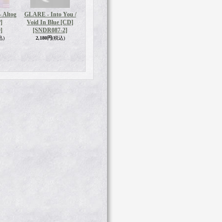
Altog
GLARE - Into You /
]
Void In Blue [CD]
]
[SNDR087-2]
込)
2,180円
(税込)