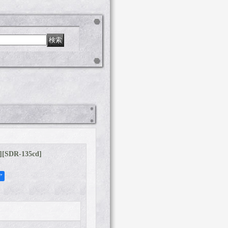
]
[
SDR-135cd
]
ア