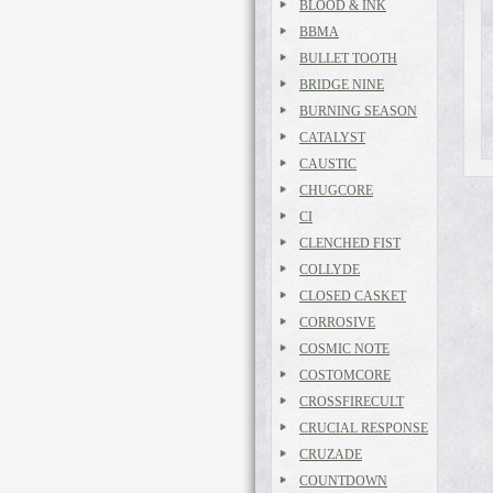
BLOOD & INK
BBMA
BULLET TOOTH
BRIDGE NINE
BURNING SEASON
CATALYST
CAUSTIC
CHUGCORE
CI
CLENCHED FIST
COLLYDE
CLOSED CASKET
CORROSIVE
COSMIC NOTE
COSTOMCORE
CROSSFIRECULT
CRUCIAL RESPONSE
CRUZADE
COUNTDOWN