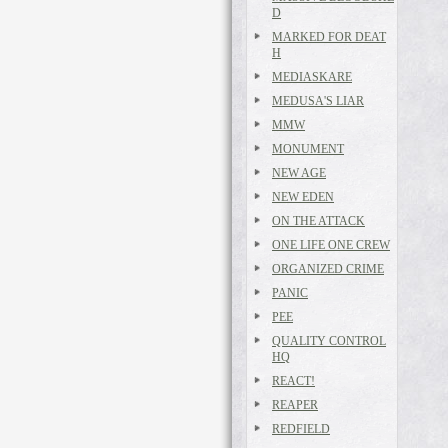
D
MARKED FOR DEAT
H
MEDIASKARE
MEDUSA'S LIAR
MMW
MONUMENT
NEW AGE
NEW EDEN
ON THE ATTACK
ONE LIFE ONE CREW
ORGANIZED CRIME
PANIC
PEE
QUALITY CONTROL
HQ
REACT!
REAPER
REDFIELD