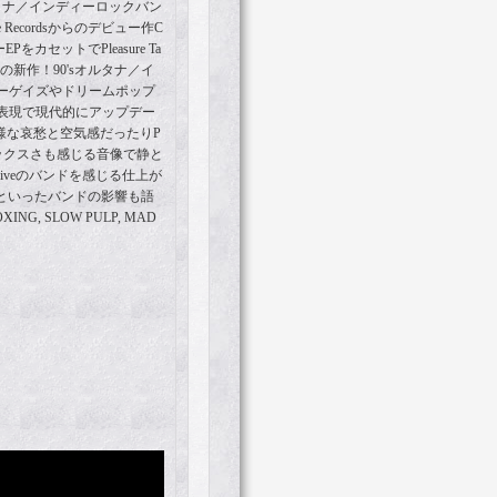
タナ／インディーロックバン
ve Recordsからのデビュー作C
をカセットでPleasure Ta
の新作！90'sオルタナ／イ
ーゲイズやドリームポップ
表現で現代的にアップデー
の様な哀愁と空気感だったりP
ミックスさも感じる音像で静と
Driveのバンドを感じる仕上が
RIAといったバンドの影響も語
G, SLOW PULP, MAD