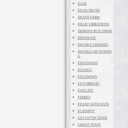
DAZE
DEAD TRUTH
DEATH FARM
DEAD VIBRATIONS
DEMONS RUN AMOK
DETONATE
DOUBLE CROSSED
DOUBLE OR NOTHIN
G
EDGEWOOD
EULOGY
FACEDOWN
FAST BREAK!
FATALITY
FERRET
FILLED WITH HATE
FLATSPOT
GET OUTTA TOWN
GHOST TOWN