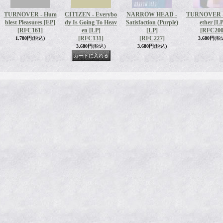
TURNOVER - Hum
CITIZEN - Everybo
NARROW HEAD -
TURNOVER - 
blest Pleasures [EP]
dy Is Going To Heav
Satisfaction (Purple)
ether [LP
[RFC161]
en [LP]
[LP]
[RFC200
[RFC131]
[RFC227]
1,780円
(税込)
3,680円
(税
3,680円
(税込)
3,680円
(税込)