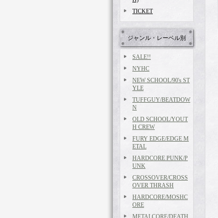
TICKET
ジャンル・レーベル別
SALE!!
NYHC
NEW SCHOOL/90's ST
YLE
TUFFGUY/BEATDOW
N
OLD SCHOOL/YOUT
H CREW
FURY EDGE/EDGE M
ETAL
HARDCORE PUNK/P
UNK
CROSSOVER/CROSS
OVER THRASH
HARDCORE/MOSHC
ORE
METALCORE/DEATH