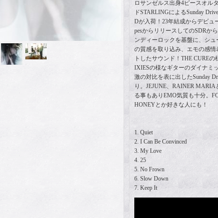
ロサンゼルス出身4ピースオル
ドSTARLINGによるSunday Dri
Dが入荷！23年結成からデビューEP
pesからリリースしてのSDRから
ンディーロックを基盤に、シュ
の質感を取り込み、エモの感情
トしたサウンド！THE CURE
IXIESの様なギターのダイナ
激の対比を表に出したSunday 
り。JEJUNE、RAINER MA
る事もありEMO気質も十分。FOXIN
HONEYとか好きな人にも！
1. Quiet
2. I Can Be Convinced
3. My Love
4. 25
5. No Frown
6. Slow Down
7. Keep It