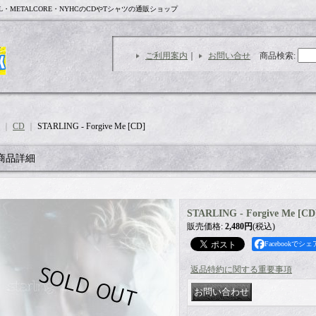
L・METALCORE・NYHCのCDやTシャツの通販ショップ
ご利用案内
｜
お問い合せ
商品検索
:
｜
CD
｜
STARLING - Forgive Me [CD]
商品詳細
STARLING - Forgive Me [CD
販売価格
:
2,480円
(税込)
Facebookでシェ
返品特約に関する重要事項