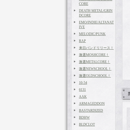
CORE
DEATH METAL/GRIN
DCORE
EMO/INDIE/ALTANAT
IVE
MELODIC/PUNK
RAP
来日バンドリリース！
激選MOSHCORE！
激選METALCORE！
激選NEWSCHOOL！
激選OLDSCHOOL！
10-54
6131
AAK
ARMAGEDDON
BASTARDIZED
BDHW
BLDCLOT