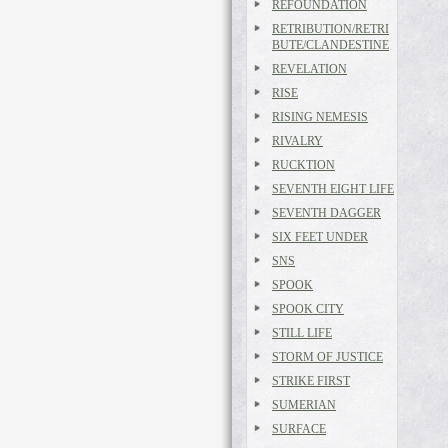
REFOUNDATION
RETRIBUTION/RETRI
BUTE/CLANDESTINE
REVELATION
RISE
RISING NEMESIS
RIVALRY
RUCKTION
SEVENTH EIGHT LIFE
SEVENTH DAGGER
SIX FEET UNDER
SNS
SPOOK
SPOOK CITY
STILL LIFE
STORM OF JUSTICE
STRIKE FIRST
SUMERIAN
SURFACE