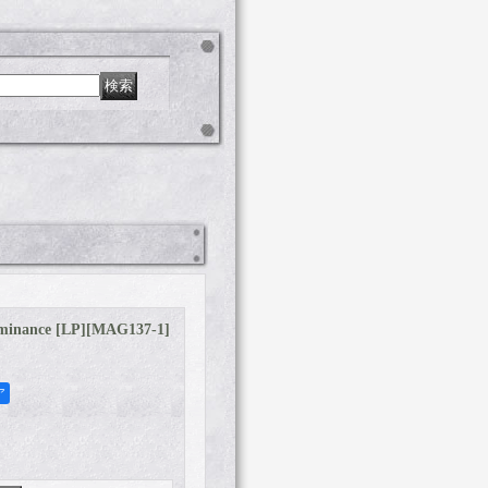
inance [LP]
[
MAG137-1
]
ア