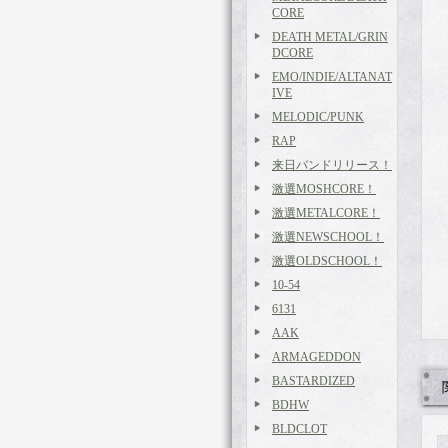
CORE
DEATH METAL/GRIN
DCORE
EMO/INDIE/ALTANAT
IVE
MELODIC/PUNK
RAP
来日バンドリリース！
激選MOSHCORE！
激選METALCORE！
激選NEWSCHOOL！
激選OLDSCHOOL！
10-54
6131
AAK
ARMAGEDDON
BASTARDIZED
BDHW
BLDCLOT