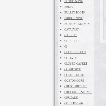
BLOOD & INK
BBMA
BULLET TOOTH
BRIDGE NINE
BURNING SEASON
CATALYST
CAUSTIC
CHUGCORE
CI
CLENCHED FIST
COLLYDE
CLOSED CASKET
CORROSIVE
COSMIC NOTE
COSTOMCORE
CROSSFIRECULT
CRUCIAL RESPONSE
CRUZADE
COUNTDOWN