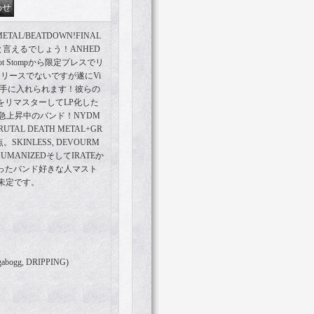
TAL/BEATDOWN!FINAL
株と言えるでしょう！ANHED
got Stompから限定プレスでリ
リースでないですが遂にVi
を手に入れられます！彼らの
 EPをリマスターしてLP化した
人気急上昇中のバンド！NYDM
AL DEATH METAL+GR
SKINLESS, DEVOURM
DEHUMANIZEDそしてIRATEか
CEといったバンド好きな人マスト
未定です。
isugabogg, DRIPPING)