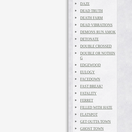
DAZE
DEAD TRUTH
DEATH FARM
DEAD VIBRATIONS
DEMONS RUN AMOK
DETONATE
DOUBLE CROSSED
DOUBLE OR NOTHIN
G
EDGEWOOD
EULOGY
FACEDOWN
FAST BREAK!
FATALITY
FERRET
FILLED WITH HATE
FLATSPOT
GET OUTTA TOWN
GHOST TOWN