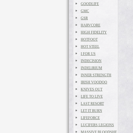
GOODLIFE
GMC
GSR
HARVCORE
HIGH FIDELITY
HOTFOOT
HOT STEEL
I FOR US
INDECISION
INDELIRIUM
INNER STRENGTH
IRISH VOODOO
KNIVES OUT
LIFE TO LIVE
LAST RESORT
LET IT BURN
LIFEFORCE
LUCIFERS LEGIONS
MASSIVE BLOODSHE