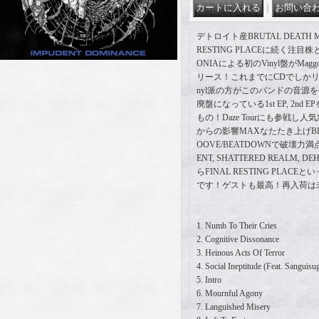
｜
デトロイト産BRUTAL DEATH ME
RESTING PLACEに続く注目
ONIAによる初のVinyl盤がMag
リース！これまでにCDでしかリ
nyl派の方がこのバンドの音源
廃盤になっている1st EP, 2nd
もの！Daze Tourにも参戦し
からの影響MAXなたたき上げBRUT
OOVE/BEATDOWNで破壊力満点。
ENT, SHATTERED REALM, 
らFINAL RESTING PLA
です！ゲストも最高！再入荷は
1. Numb To Their Cries
2. Cognitive Dissonance
3. Heinous Acts Of Terror
4. Social Ineptitude (Feat. Sangu
5. Intro
6. Mournful Agony
7. Languished Misery