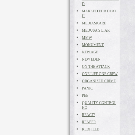
D
MARKED FOR DEAT
H
MEDIASKARE
MEDUSA'S LIAR
MMW
MONUMENT
NEW AGE
NEW EDEN
ON THE ATTACK
ONE LIFE ONE CREW
ORGANIZED CRIME
PANIC
PEE
QUALITY CONTROL
HQ
REACT!
REAPER
REDFIELD