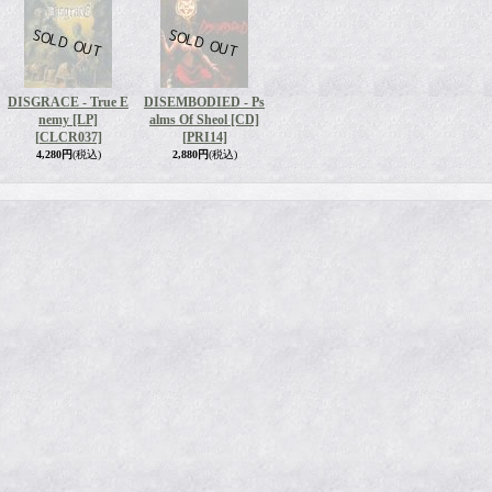
DISGRACE - True E
DISEMBODIED - Ps
nemy [LP]
alms Of Sheol [CD]
[CLCR037]
[PRI14]
4,280円
(税込)
2,880円
(税込)