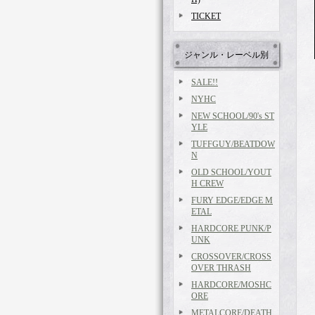
TICKET
ジャンル・レーベル別
SALE!!
NYHC
NEW SCHOOL/90's ST
YLE
TUFFGUY/BEATDOW
N
OLD SCHOOL/YOUT
H CREW
FURY EDGE/EDGE M
ETAL
HARDCORE PUNK/P
UNK
CROSSOVER/CROSS
OVER THRASH
HARDCORE/MOSHC
ORE
METALCORE/DEATH