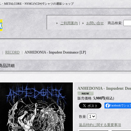
L・METALCORE・NYHCのCDやTシャツの通販ショップ
ご利用案内
｜
お問い合せ
商品検索
:
｜
RECORD
｜
ANHEDONIA - Impudent Dominance [LP]
商品詳細
ANHEDONIA - Impudent Dom
販売価格
:
5,980円
(税込)
Facebookでシェ
数量
:
返品特約に関する重要事項