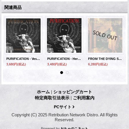
関連商品
PURIFICATION - Vessel Of Wrath [EP] (USED)
PURIFICATION - Heritage Of Wrath Ltd Obi Edition [CD]
FROM THE DYING SKY - Truth's Last Horizon (Black / Clear) [10inch]
3,680円
(税込)
3,480円
(税込)
6,280円
(税込)
ホーム
|
ショッピングカート
特定商取引法表示
|
ご利用案内
PCサイト
Copyright (C) 2025 Retribution Network Distro. All Rights
Reserved.
Powered by
おちゃのこネット