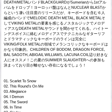
DEATH/METALバンドBLACKGUARDがSumerianから1stアル
バムをドロップ！ヨーロッパ盤はなんとNUCLEAR BLASTか
らという凄い注目度のリリースだが、キーボードを含む６人
編成のバンドでMELODIC DEATH METAL, BLACK METALそ
してVIKING METALの要素を感じるノスタルジックでメロデ
ィアスなDEATH METALサウンドを聞かせてくれる。ハイトー
ンデスボイスに絡むメロディアスでテクニカルなギターリフ
とドラマティックなキーボードのラインは完全に
VIKING/FOLK METALの領域でメランコリックなキーボードは
かなり印象的。CHILDREN OF BODOM, DRAGON FORCE,
BAL SAGOTH, ABIGAIL WILLIAMS, LACUNA COIL辺り好きな
人にオススメ！この夏のSUMMER SLAUGHTERへの参加も
決まっており目が離せない存在になるでしょう！
01. Scarlet To Snow
02. This Round's On Me
03. Allegiance
04. I Demon
05. The Sword
06. In Time