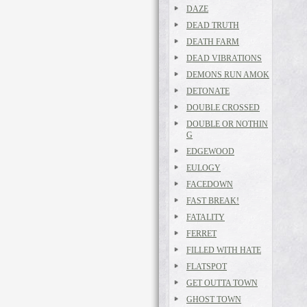
DAZE
DEAD TRUTH
DEATH FARM
DEAD VIBRATIONS
DEMONS RUN AMOK
DETONATE
DOUBLE CROSSED
DOUBLE OR NOTHIN
G
EDGEWOOD
EULOGY
FACEDOWN
FAST BREAK!
FATALITY
FERRET
FILLED WITH HATE
FLATSPOT
GET OUTTA TOWN
GHOST TOWN