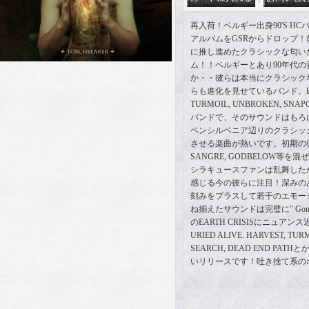
再入荷！ベルギー出身90'S HCバ
アルバムをGSRからドロップ！
に推し進めたクラシックな匂い
ム！！ベルギーとあり90年代
か・・彼らは本当にクラシック
らも進化を見せているバンド。EARTH
TURMOIL, UNBROKEN, S
バンドで、そのサウンドはもろ
ペンシルベニア辺りのクラシッ
させる楽曲が熱いです。初期の彼
SANGRE, GODBELOW等
シラキュースファンは乱舞した
感じる今の彼らに注目！深みの
刻みをプラスして若干のエモーシ
ね揃えたサウンドは完璧に" Gomorra
のEARTH CRISISにニュアンス近い
URIED ALIVE. HARVEST, TUR
SEARCH, DEAD END P
いリリースです！吐き捨て系の