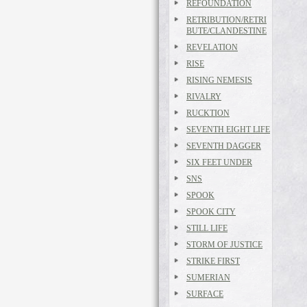
REFOUNDATION
RETRIBUTION/RETRI
BUTE/CLANDESTINE
REVELATION
RISE
RISING NEMESIS
RIVALRY
RUCKTION
SEVENTH EIGHT LIFE
SEVENTH DAGGER
SIX FEET UNDER
SNS
SPOOK
SPOOK CITY
STILL LIFE
STORM OF JUSTICE
STRIKE FIRST
SUMERIAN
SURFACE