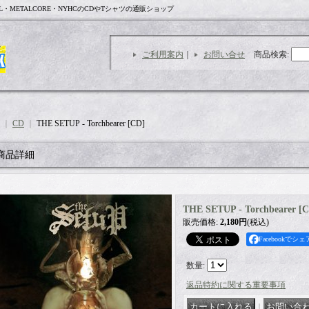
L・METALCORE・NYHCのCDやTシャツの通販ショップ
ご利用案内
｜
お問い合せ
商品検索
:
｜
CD
｜
THE SETUP - Torchbearer [CD]
商品詳細
THE SETUP - Torchbearer [
販売価格
:
2,180円
(税込)
Facebookでシェ
数量
:
返品特約に関する重要事項
｜