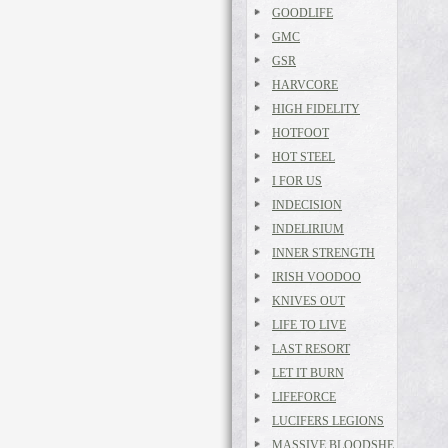
GOODLIFE
GMC
GSR
HARVCORE
HIGH FIDELITY
HOTFOOT
HOT STEEL
I FOR US
INDECISION
INDELIRIUM
INNER STRENGTH
IRISH VOODOO
KNIVES OUT
LIFE TO LIVE
LAST RESORT
LET IT BURN
LIFEFORCE
LUCIFERS LEGIONS
MASSIVE BLOODSHE