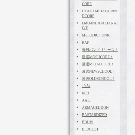
CORE
DEATH METAL/GRIN
DCORE
EMO/INDIE/ALTANAT
IVE
MELODIC/PUNK
RAP
来日バンドリリース！
激選MOSHCORE！
激選METALCORE！
激選NEWSCHOOL！
激選OLDSCHOOL！
10-54
6131
AAK
ARMAGEDDON
BASTARDIZED
BDHW
BLDCLOT