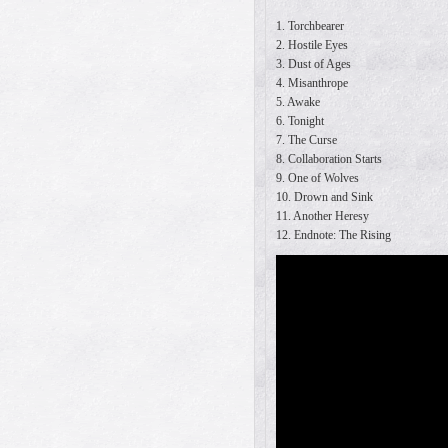
1. Torchbearer
2. Hostile Eyes
3. Dust of Ages
4. Misanthrope
5. Awake
6. Tonight
7. The Curse
8. Collaboration Starts
9. One of Wolves
10. Drown and Sink
11. Another Heresy
12. Endnote: The Rising