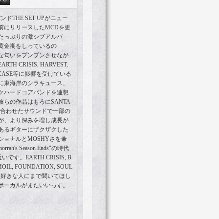
ンドTHE SET UPがニュー
前にリリースしたMCDを更
たっぷりの激シブアルバ
の黄金期をしっているの
な匂いをプンプンさせなが
 CRISIS, HARVEST,
NAPCASE等に影響を受けている
に東海岸のシラキュース、
クハードコアバンドを連想
らの作品はもろにSANTA
を混ぜ合わせたサウンドで一部の
が、より深みを増し成長が
あるギターにザクザクした
ョナルとMOSHYさを兼
h's Season Ends"の時代
です。EARTH CRISIS, B
MOIL, FOUNDATION, SOUL
ATHとか好きな人にまで聞いてほし
ボーカルがまたいいっす。