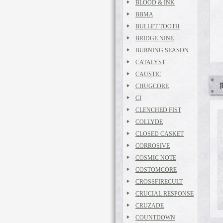
BLOOD & INK
BBMA
BULLET TOOTH
BRIDGE NINE
BURNING SEASON
CATALYST
CAUSTIC
CHUGCORE
CI
CLENCHED FIST
COLLYDE
CLOSED CASKET
CORROSIVE
COSMIC NOTE
COSTOMCORE
CROSSFIRECULT
CRUCIAL RESPONSE
CRUZADE
COUNTDOWN