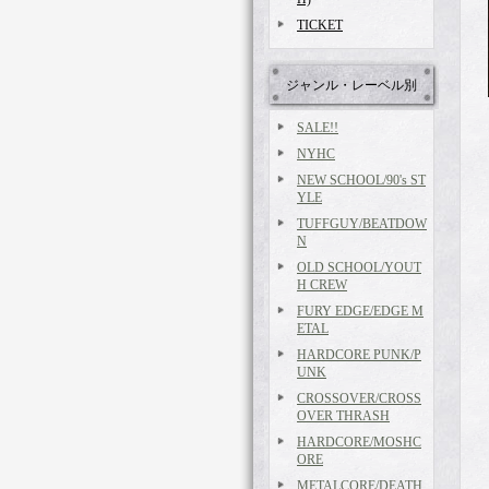
TICKET
ジャンル・レーベル別
SALE!!
NYHC
NEW SCHOOL/90's ST
YLE
TUFFGUY/BEATDOW
N
OLD SCHOOL/YOUT
H CREW
FURY EDGE/EDGE M
ETAL
HARDCORE PUNK/P
UNK
CROSSOVER/CROSS
OVER THRASH
HARDCORE/MOSHC
ORE
METALCORE/DEATH