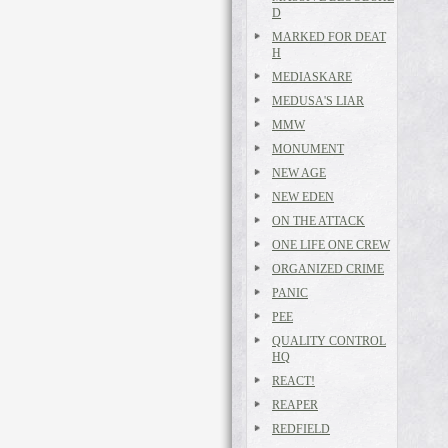
D
MARKED FOR DEAT
H
MEDIASKARE
MEDUSA'S LIAR
MMW
MONUMENT
NEW AGE
NEW EDEN
ON THE ATTACK
ONE LIFE ONE CREW
ORGANIZED CRIME
PANIC
PEE
QUALITY CONTROL
HQ
REACT!
REAPER
REDFIELD