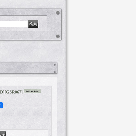
CD]
[
GSR067
]
ア