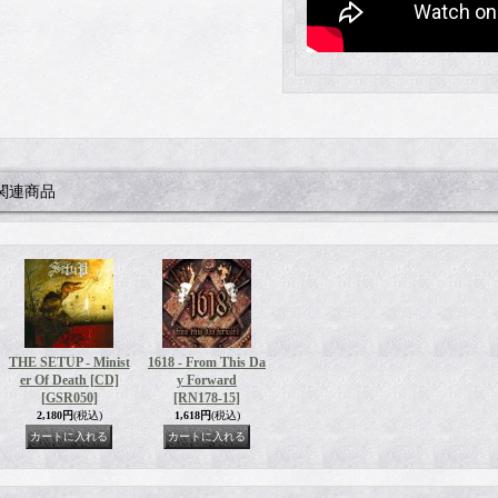
関連商品
THE SETUP - Minist
1618 - From This Da
er Of Death [CD]
y Forward
[GSR050]
[RN178-15]
2,180円
(税込)
1,618円
(税込)