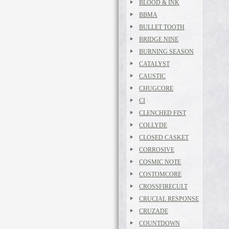
BLOOD & INK
BBMA
BULLET TOOTH
BRIDGE NINE
BURNING SEASON
CATALYST
CAUSTIC
CHUGCORE
CI
CLENCHED FIST
COLLYDE
CLOSED CASKET
CORROSIVE
COSMIC NOTE
COSTOMCORE
CROSSFIRECULT
CRUCIAL RESPONSE
CRUZADE
COUNTDOWN