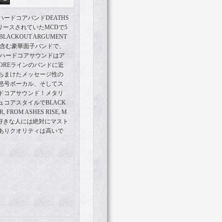
ードコアバンドDEATHS
nからリリースされていたMCDで5
ACKOUT ARGUMENT
ーも含む豪華面子バンドで、
ジングハードコアサウンドはア
HCOREラインのバンドに近
ちまけたメッセージ性の
怒号ボーカル、そしてス
ドコアサウンド！メタリ
コアスタイルでBLACK
R, FROM ASHES RISE, M
あたり好きな人には絶対にマスト
だけありクオリティは高いで