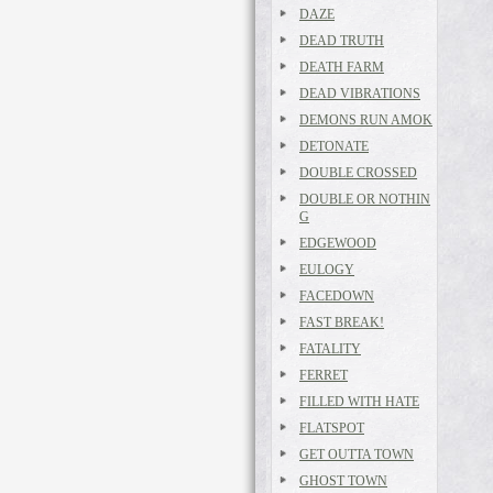
DAZE
DEAD TRUTH
DEATH FARM
DEAD VIBRATIONS
DEMONS RUN AMOK
DETONATE
DOUBLE CROSSED
DOUBLE OR NOTHIN
G
EDGEWOOD
EULOGY
FACEDOWN
FAST BREAK!
FATALITY
FERRET
FILLED WITH HATE
FLATSPOT
GET OUTTA TOWN
GHOST TOWN