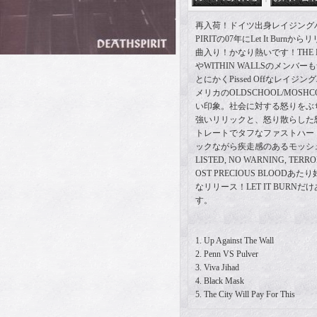
再入荷！ドイツ出身レイジングハ
PIRITの07年にLet It Bur
曲入り！かなり熱いです！THE BL
やWITHIN WALLSのメンバ
とにかくPissed Offなレイ
メリカのOLDSCHOOL/MOS
い印象。社会に対する怒りをぶ
強いリリックと、怒り散らした
トレートでタフなファストハー
ックながら疾走感のあるモッシュ
LISTED, NO WARNING, TERRO
OST PRECIOUS BLOOD
なリリース！LET IT BURN
す。
1. Up Against The Wall
2. Penn VS Pulver
3. Viva Jihad
4. Black Mask
5. The City Will Pay For This