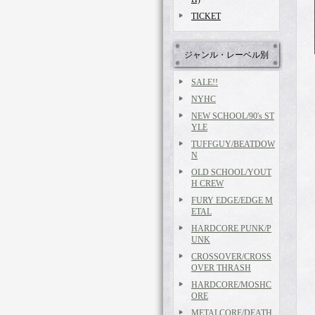
TICKET
ジャンル・レーベル別
SALE!!
NYHC
NEW SCHOOL/90's ST
YLE
TUFFGUY/BEATDOW
N
OLD SCHOOL/YOUT
H CREW
FURY EDGE/EDGE M
ETAL
HARDCORE PUNK/P
UNK
CROSSOVER/CROSS
OVER THRASH
HARDCORE/MOSHC
ORE
METALCORE/DEATH