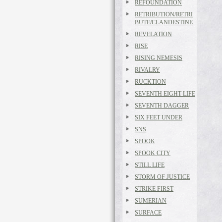
REFOUNDATION
RETRIBUTION/RETRI
BUTE/CLANDESTINE
REVELATION
RISE
RISING NEMESIS
RIVALRY
RUCKTION
SEVENTH EIGHT LIFE
SEVENTH DAGGER
SIX FEET UNDER
SNS
SPOOK
SPOOK CITY
STILL LIFE
STORM OF JUSTICE
STRIKE FIRST
SUMERIAN
SURFACE