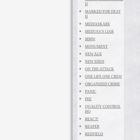
D
MARKED FOR DEAT
H
MEDIASKARE
MEDUSA'S LIAR
MMW
MONUMENT
NEW AGE
NEW EDEN
ON THE ATTACK
ONE LIFE ONE CREW
ORGANIZED CRIME
PANIC
PEE
QUALITY CONTROL
HQ
REACT!
REAPER
REDFIELD