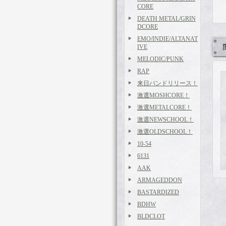
CORE
DEATH METAL/GRIN
DCORE
EMO/INDIE/ALTANAT
IVE
MELODIC/PUNK
RAP
来日バンドリリース！
激選MOSHCORE！
激選METALCORE！
激選NEWSCHOOL！
激選OLDSCHOOL！
10-54
6131
AAK
ARMAGEDDON
BASTARDIZED
BDHW
BLDCLOT