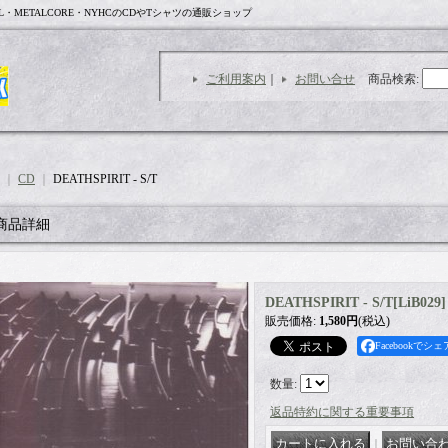
L・METALCORE・NYHCのCDやTシャツの通販ショップ
ご利用案内
｜
お問い合せ
商品検索
:
｜
CD
｜
DEATHSPIRIT - S/T
商品詳細
DEATHSPIRIT - S/T
[
LiB029
]
販売価格
:
1,580円
(税込)
Facebookでシェ
数量
:
返品特約に関する重要事項
｜