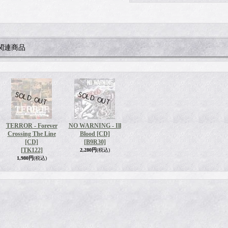
関連商品
TERROR - Forever
NO WARNING - Ill
Crossing The Line
Blood [CD]
[CD]
[B9R30]
[TK122]
2,280円
(税込)
1,980円
(税込)