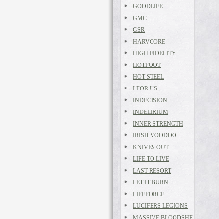
GOODLIFE
GMC
GSR
HARVCORE
HIGH FIDELITY
HOTFOOT
HOT STEEL
I FOR US
INDECISION
INDELIRIUM
INNER STRENGTH
IRISH VOODOO
KNIVES OUT
LIFE TO LIVE
LAST RESORT
LET IT BURN
LIFEFORCE
LUCIFERS LEGIONS
MASSIVE BLOODSHE