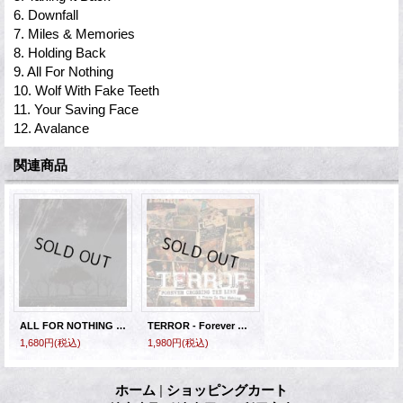
6. Downfall
7. Miles & Memories
8. Holding Back
9. All For Nothing
10. Wolf With Fake Teeth
11. Your Saving Face
12. Avalance
関連商品
ALL FOR NOTHING - Solitary [CD]
TERROR - Forever Crossing The Line [CD]
1,680円
(税込)
1,980円
(税込)
ホーム
|
ショッピングカート