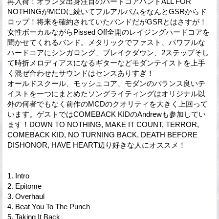
再入荷！オランダ出身注目のハードコアバンドALL FOR
NOTHINGがMCDに続いてフルアルバムをなんとGSRからド
ロップ！将来を確約されていたバンドだがGSRとはさすが！
女性ボーカルながらPissed Off全開のレイジングハードコアを
聞かせてくれるバンド。メタリックでファスト、パワフルな
ハードコアにシンガロング、ブレイクダウン、2ステップそし
て時折メロディアスになるギターなどモダンテイストを上手
く混ぜ合わせたサウンドはセンスありすぎ！
オールドスクール、モッシュコア、モダンのバランス良いテ
イストを一つにまとめたソングライティングはオリジナル以
外の何者でもなく前作のMCDのクオリティを大きく上回って
います。ゲストではCOMEBACK KIDのAndrewも参加してい
ます！DOWN TO NOTHING, MAKE IT COUNT, TERROR,
COMEBACK KID, NO TURNING BACK, DEATH BEFORE
DISHONOR, HAVE HEART辺り好きな人にオススメ！
1. Intro
2. Epitome
3. Overhaul
4. Beat You To The Punch
5. Taking It Back