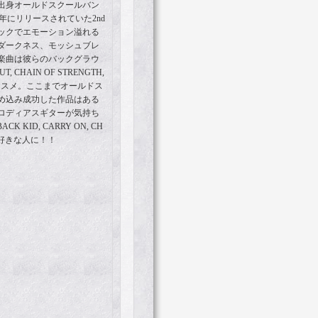
出身オールドスクールバン
から07年にリリースされていた2nd
ックでエモーション溢れる
ダークネス、モッシュブレ
楽曲は彼らのバックグラウ
 CHAIN OF STRENGTH,
オススメ。ここまでオールドス
め込み成功した作品はある
ロディアスギターが気持ち
KID, CARRY ON, CH
Sとか好きな人に！！