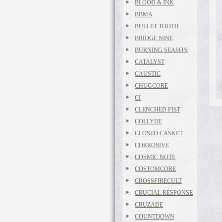
BLOOD & INK
BBMA
BULLET TOOTH
BRIDGE NINE
BURNING SEASON
CATALYST
CAUSTIC
CHUGCORE
CI
CLENCHED FIST
COLLYDE
CLOSED CASKET
CORROSIVE
COSMIC NOTE
COSTOMCORE
CROSSFIRECULT
CRUCIAL RESPONSE
CRUZADE
COUNTDOWN