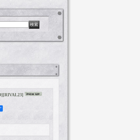
D]
[
RIVAL23
]
ア