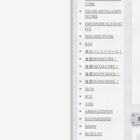
CORE
DEATH METAL/GRIN
DCORE
EMO/INDIE/ALTANAT
IVE
MELODIC/PUNK
RAP
来日バンドリリース！
激選MOSHCORE！
激選METALCORE！
激選NEWSCHOOL！
激選OLDSCHOOL！
10-54
6131
AAK
ARMAGEDDON
BASTARDIZED
BDHW
BLDCLOT