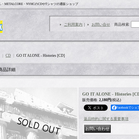
L・METALCORE・NYHCのCDやTシャツの通販ショップ
ご利用案内
｜
お問い合せ
商品検索
:
｜
CD
｜
GO IT ALONE - Histories [CD]
商品詳細
GO IT ALONE - Histories [C
販売価格
:
2,180円
(税込)
Facebookでシェ
返品特約に関する重要事項