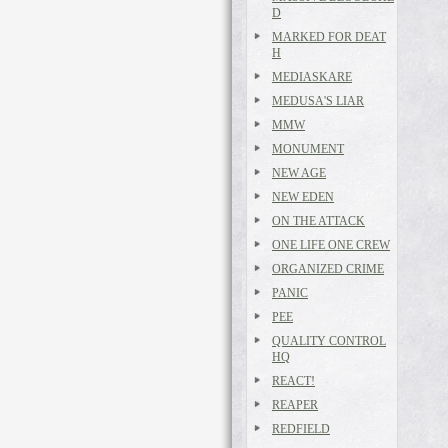
D
MARKED FOR DEAT
H
MEDIASKARE
MEDUSA'S LIAR
MMW
MONUMENT
NEW AGE
NEW EDEN
ON THE ATTACK
ONE LIFE ONE CREW
ORGANIZED CRIME
PANIC
PEE
QUALITY CONTROL
HQ
REACT!
REAPER
REDFIELD