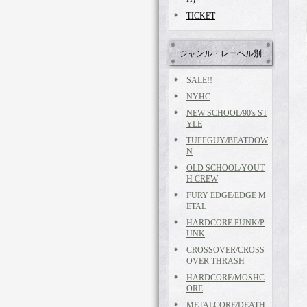
TICKET
ジャンル・レーベル別
SALE!!
NYHC
NEW SCHOOL/90's ST
YLE
TUFFGUY/BEATDOW
N
OLD SCHOOL/YOUT
H CREW
FURY EDGE/EDGE M
ETAL
HARDCORE PUNK/P
UNK
CROSSOVER/CROSS
OVER THRASH
HARDCORE/MOSHC
ORE
METALCORE/DEATH