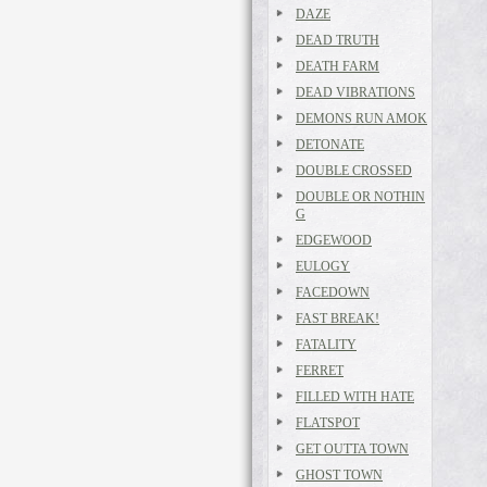
DAZE
DEAD TRUTH
DEATH FARM
DEAD VIBRATIONS
DEMONS RUN AMOK
DETONATE
DOUBLE CROSSED
DOUBLE OR NOTHIN
G
EDGEWOOD
EULOGY
FACEDOWN
FAST BREAK!
FATALITY
FERRET
FILLED WITH HATE
FLATSPOT
GET OUTTA TOWN
GHOST TOWN