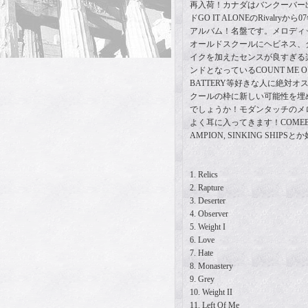
再入荷！カナダはバンクーバー
ドGO IT ALONEのRivalry
アルバム！名盤です。メロディ
オールドスクールにヘビネス、
イクを加えたセンスが良すぎる
ンドとなっているCOUNT ME OUT,
BATTERY等好きな人に絶対
クールの枠に新しい可能性を埋
でしょうか！モダンタッチのメ
よく耳に入ってきます！COMEBACK 
AMPION, SINKING SHIP
1. Relics
2. Rapture
3. Deserter
4. Observer
5. Weight I
6. Love
7. Hate
8. Monastery
9. Grey
10. Weight II
11. Left Of Me