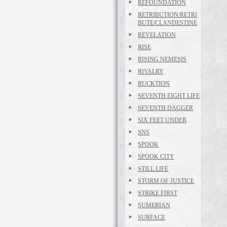
REFOUNDATION
RETRIBUTION/RETRI
BUTE/CLANDESTINE
REVELATION
RISE
RISING NEMESIS
RIVALRY
RUCKTION
SEVENTH EIGHT LIFE
SEVENTH DAGGER
SIX FEET UNDER
SNS
SPOOK
SPOOK CITY
STILL LIFE
STORM OF JUSTICE
STRIKE FIRST
SUMERIAN
SURFACE