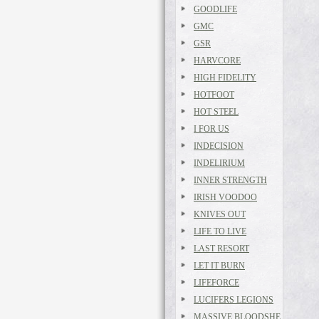
GOODLIFE
GMC
GSR
HARVCORE
HIGH FIDELITY
HOTFOOT
HOT STEEL
I FOR US
INDECISION
INDELIRIUM
INNER STRENGTH
IRISH VOODOO
KNIVES OUT
LIFE TO LIVE
LAST RESORT
LET IT BURN
LIFEFORCE
LUCIFERS LEGIONS
MASSIVE BLOODSHE