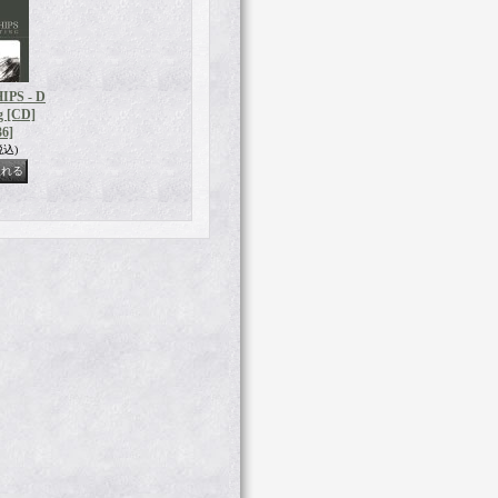
IPS - D
g [CD]
6]
税込)