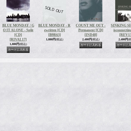
BLUE MONDAY / G
BLUE MONDAY - R
COUNT ME OUT -
SINKING SH
O IT ALONE - Split
ewritten [CD]
Permanent [CD]
isconnectin
[CD]
[B9R63]
[IND48]
[REV13
[RIVAL17]
1,880円
(税込)
2,480円
(税込)
2,480円
(
1,880円
(税込)