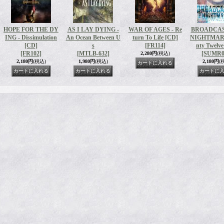
HOPE FOR THE DY
AS I LAY DYING -
WAR OF AGES - Re
BROADCAS
ING - Dissimulation
An Ocean Between U
turn To Life [CD]
NIGHTMARE
[CD]
s
[FR114]
nty Twelve
[FR102]
[MTLB-632]
[SUMR0
2,280円
(税込)
2,180円
(税込)
1,980円
(税込)
2,180円
(