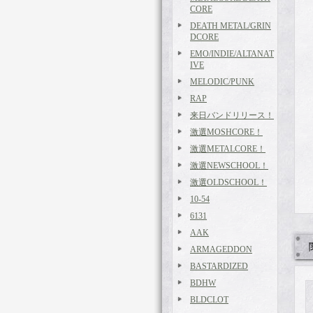
CORE
DEATH METAL/GRIN
DCORE
EMO/INDIE/ALTANAT
IVE
MELODIC/PUNK
RAP
来日バンドリリース！
激選MOSHCORE！
激選METALCORE！
激選NEWSCHOOL！
激選OLDSCHOOL！
10-54
6131
AAK
ARMAGEDDON
BASTARDIZED
BDHW
BLDCLOT