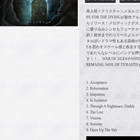
再入荷！クリスチャンメタルコ
PE FOR THE DYINGが新作ア
らリリース！メロディックデス
に盛り込みシンセもフューチャ
的！前作までのリリースよりメ
タルぽいドラマ性もある楽曲が印象的
Eを思わすスケール感と疾走す
であたらなレベルにバンドを押
す！！。 WAR OF AGESやWINDS
REMAINS, WOE OF TYR
1. Acceptance
2. Reformation
3. Iniquitous
4. In Isolation
5. Through A Nightmare, Darkly
6. The Lost
7. Visions
8. Serenity
9. Open Up The Sky