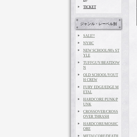
TICKET
ジャンル・レーベル別
SALE!!
NYHC
NEW SCHOOL/90's ST
YLE
TUFFGUY/BEATDOW
N
OLD SCHOOL/YOUT
H CREW
FURY EDGE/EDGE M
ETAL
HARDCORE PUNK/P
UNK
CROSSOVER/CROSS
OVER THRASH
HARDCORE/MOSHC
ORE
METALCORE/DEATH