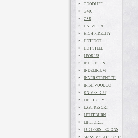
GOODLIFE
GMC
GSR
HARVCORE
HIGH FIDELITY
HOTFOOT
HOT STEEL
I FOR US
INDECISION
INDELIRIUM
INNER STRENGTH
IRISH VOODOO
KNIVES OUT
LIFE TO LIVE
LAST RESORT
LET IT BURN
LIFEFORCE
LUCIFERS LEGIONS
MASSIVE BLOODSHE