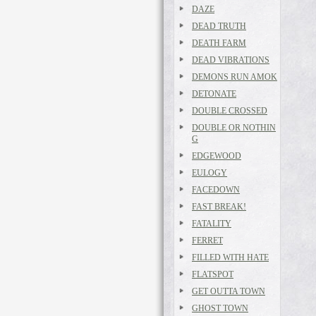
DAZE
DEAD TRUTH
DEATH FARM
DEAD VIBRATIONS
DEMONS RUN AMOK
DETONATE
DOUBLE CROSSED
DOUBLE OR NOTHIN
G
EDGEWOOD
EULOGY
FACEDOWN
FAST BREAK!
FATALITY
FERRET
FILLED WITH HATE
FLATSPOT
GET OUTTA TOWN
GHOST TOWN