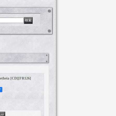
theia [CD]
[
FR126
]
ア