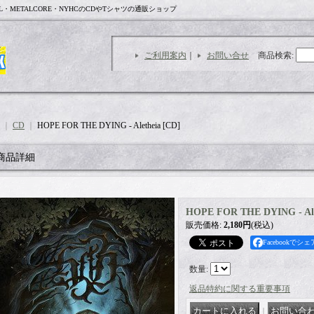
L・METALCORE・NYHCのCDやTシャツの通販ショップ
ご利用案内
｜
お問い合せ
商品検索
:
｜
CD
｜
HOPE FOR THE DYING - Aletheia [CD]
商品詳細
HOPE FOR THE DYING - Ale
販売価格
:
2,180円
(税込)
Facebookでシェ
数量
:
返品特約に関する重要事項
｜