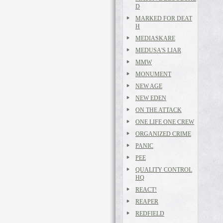
D
MARKED FOR DEAT
H
MEDIASKARE
MEDUSA'S LIAR
MMW
MONUMENT
NEW AGE
NEW EDEN
ON THE ATTACK
ONE LIFE ONE CREW
ORGANIZED CRIME
PANIC
PEE
QUALITY CONTROL
HQ
REACT!
REAPER
REDFIELD