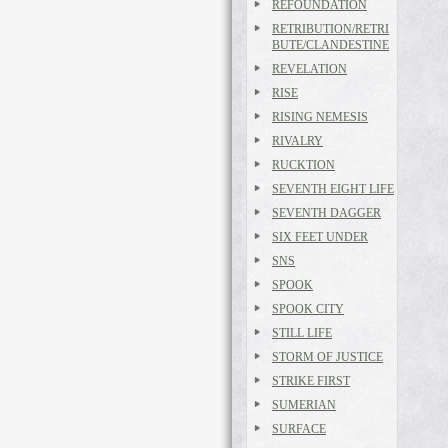
REFOUNDATION
RETRIBUTION/RETRI
BUTE/CLANDESTINE
REVELATION
RISE
RISING NEMESIS
RIVALRY
RUCKTION
SEVENTH EIGHT LIFE
SEVENTH DAGGER
SIX FEET UNDER
SNS
SPOOK
SPOOK CITY
STILL LIFE
STORM OF JUSTICE
STRIKE FIRST
SUMERIAN
SURFACE