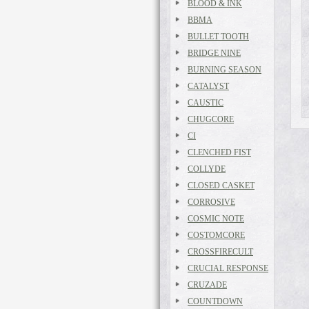
BLOOD & INK
BBMA
BULLET TOOTH
BRIDGE NINE
BURNING SEASON
CATALYST
CAUSTIC
CHUGCORE
CI
CLENCHED FIST
COLLYDE
CLOSED CASKET
CORROSIVE
COSMIC NOTE
COSTOMCORE
CROSSFIRECULT
CRUCIAL RESPONSE
CRUZADE
COUNTDOWN