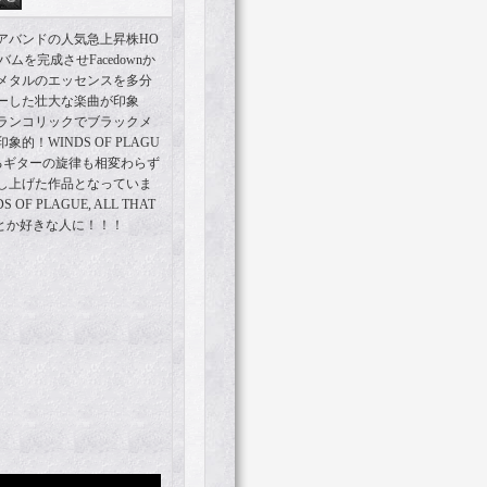
アバンドの人気急上昇株HO
ルバムを完成させFacedownか
メタルのエッセンスを多分
ーした壮大な楽曲が印象
ランコリックでブラックメ
！WINDS OF PLAGU
るギターの旋律も相変わらず
し上げた作品となっていま
 OF PLAGUE, ALL THAT
ANTSとか好きな人に！！！