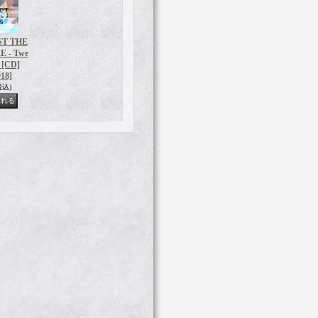
T THE
 - Twe
 [CD]
18]
税込)