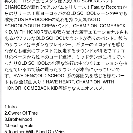
再入荷！ロシアはモスクワ産人気OLD SCHOOLバンド
CHANGESが新作3rdアルバムをリリース！Fatality Recordsか
らのリリース！東ヨーロッパのOLD SCHOOLシーンの中でも
確実にUS HARDCOREの流れを持つ人気のOLD
SCHOOL/YOUTH CREWバンド。CHAMPION, COMEBACK
KID, WITH HONOR等の影響を受けた若干エモーショナルさも
あるパワフルなOLD SCHOOLサウンドが売りのバンド。彼ら
のサウンドはモダンなフレイバー、ギターのメロディを感じ
ながらも確実にファストに疾走するサウンドが特徴でゴリゴ
リのベースから泣きのコード進行、ミッドテンポに持ってい
ったりOLD SCHOOLの忠実な進行の中でバリエーションを持
たせているので筋の通ったサウンドが本当にかっこいいで
す。SWEDENのOLD SCHOOL系の雰囲気を感じる様なパー
トも◎ 全10曲入り！HAVE HEART, CHAMPION, WITH
HONOR, COMEBACK KID等好きな人にオススメ。
1.Intro
2.Owner Of Time
3.Brotherhood
4.Leading Role
5.Together With Blood On Veins