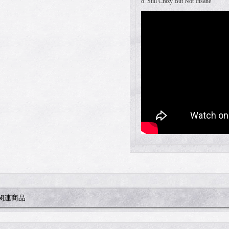
8. Still Crazy But Not Insane
関連商品