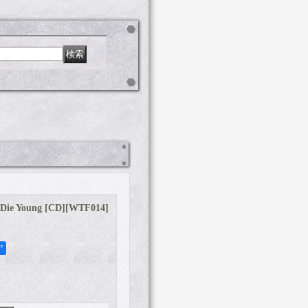
Die Young [CD]
[
WTF014
]
ア