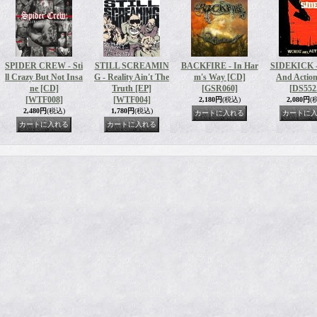
SPIDER CREW - Sti
STILL SCREAMIN
BACKFIRE - In Har
SIDEKICK -
ll Crazy But Not Insa
G - Reality Ain't The
m's Way [CD]
And Actio
ne [CD]
Truth [EP]
[GSR060]
[DS552
[WTF008]
[WTF004]
2,180円
(税込)
2,080円
(
2,480円
(税込)
1,780円
(税込)