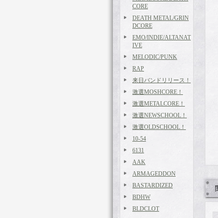
CORE
DEATH METAL/GRIN
DCORE
EMO/INDIE/ALTANAT
IVE
MELODIC/PUNK
RAP
来日バンドリリース！
激選MOSHCORE！
激選METALCORE！
激選NEWSCHOOL！
激選OLDSCHOOL！
10-54
6131
AAK
ARMAGEDDON
BASTARDIZED
BDHW
BLDCLOT