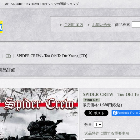
L・METALCORE・NYHCのCDやTシャツの通販ショップ
ご利用案内
｜
お問い合せ
商品検索
:
｜
CD
｜
SPIDER CREW - Too Old To Die Young [CD]
商品詳細
SPIDER CREW - Too Old To 
販売価格
:
1,980円
(税込)
Facebookでシェ
数量
:
返品特約に関する重要事項