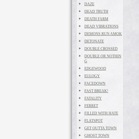
DAZE
DEAD TRUTH
DEATH FARM
DEAD VIBRATIONS
DEMONS RUN AMOK
DETONATE
DOUBLE CROSSED
DOUBLE OR NOTHIN
G
EDGEWOOD
EULOGY
FACEDOWN
FAST BREAK!
FATALITY
FERRET
FILLED WITH HATE
FLATSPOT
GET OUTTA TOWN
GHOST TOWN