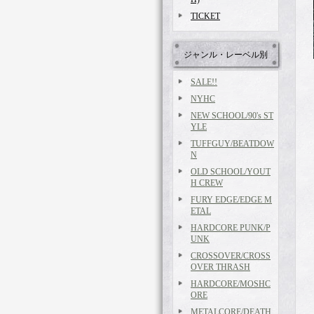
TICKET
ジャンル・レーベル別
SALE!!
NYHC
NEW SCHOOL/90's ST
YLE
TUFFGUY/BEATDOW
N
OLD SCHOOL/YOUT
H CREW
FURY EDGE/EDGE M
ETAL
HARDCORE PUNK/P
UNK
CROSSOVER/CROSS
OVER THRASH
HARDCORE/MOSHC
ORE
METALCORE/DEATH