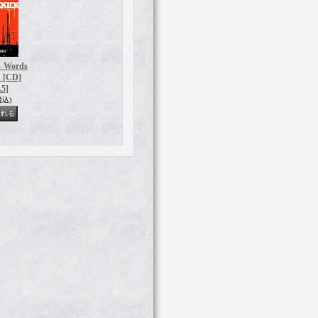
 Words
n [CD]
.5]
税込)