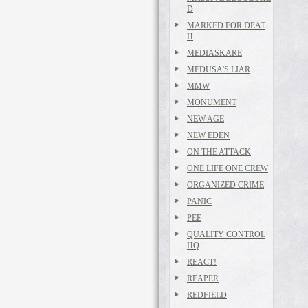
D
MARKED FOR DEAT
H
MEDIASKARE
MEDUSA'S LIAR
MMW
MONUMENT
NEW AGE
NEW EDEN
ON THE ATTACK
ONE LIFE ONE CREW
ORGANIZED CRIME
PANIC
PEE
QUALITY CONTROL
HQ
REACT!
REAPER
REDFIELD