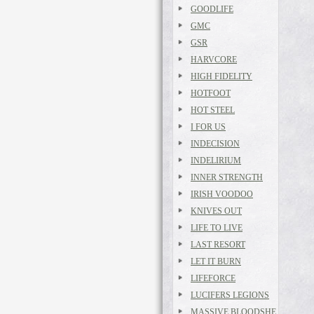
GOODLIFE
GMC
GSR
HARVCORE
HIGH FIDELITY
HOTFOOT
HOT STEEL
I FOR US
INDECISION
INDELIRIUM
INNER STRENGTH
IRISH VOODOO
KNIVES OUT
LIFE TO LIVE
LAST RESORT
LET IT BURN
LIFEFORCE
LUCIFERS LEGIONS
MASSIVE BLOODSHE