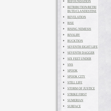
REFOUNDATION
RETRIBUTION/RETRI
BUTE/CLANDESTINE
REVELATION
RISE
RISING NEMESIS
RIVALRY
RUCKTION
SEVENTH EIGHT LIFE
SEVENTH DAGGER
SIX FEET UNDER
SNS
SPOOK
SPOOK CITY
STILL LIFE
STORM OF JUSTICE
STRIKE FIRST
SUMERIAN
SURFACE