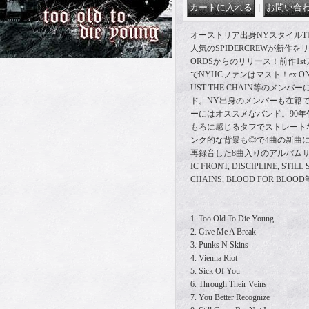
｜
オーストリア出身NYスタイルTU
人気のSPIDERCREWが新作を
ORDSからのリリース！前作1s
でNYHCファンはマスト！ex ONLY 
UST THE CHAIN等のメン
ド。NY出身のメンバーも在籍で
ーにはオススメなバンド。90年
もろに感じるタフでストレート
ンク的な背景も◎で4曲の新曲
再録音した8曲入りのアルバムサイズ
IC FRONT, DISCIPLINE, STIL
CHAINS, BLOOD FOR B
1. Too Old To Die Young
2. Give Me A Break
3. Punks N Skins
4. Vienna Riot
5. Sick Of You
6. Through Their Veins
7. You Better Recognize