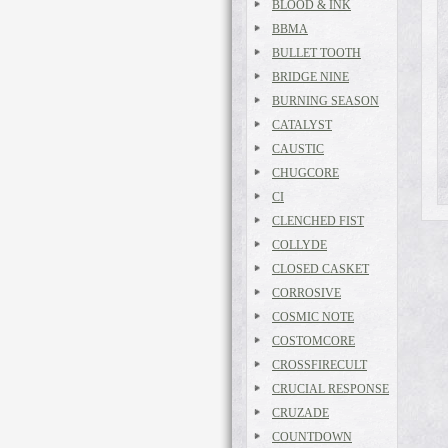
BLOOD & INK
BBMA
BULLET TOOTH
BRIDGE NINE
BURNING SEASON
CATALYST
CAUSTIC
CHUGCORE
CI
CLENCHED FIST
COLLYDE
CLOSED CASKET
CORROSIVE
COSMIC NOTE
COSTOMCORE
CROSSFIRECULT
CRUCIAL RESPONSE
CRUZADE
COUNTDOWN