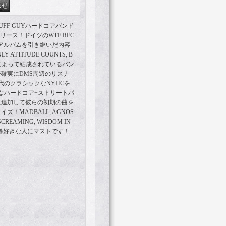
FF GUYハードコアバンド
リリース！ドイツのWTF REC
tアルバムを引き継いだ内容
ATTITUDE COUNTS, B
バーによって結成されているバン
確実にDMS周辺のリスナ
代のクラシックなNYHCを
なハードコア+ストリートパ
に追加して彼らの初期の曲を
！MADBALL, AGNOS
L SCREAMING, WISDOM IN
LOOD等好きな人にマストです！