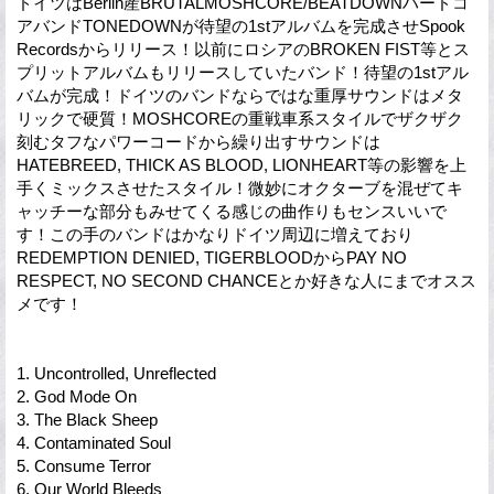
ドイツはBerlin産BRUTALMOSHCORE/BEATDOWNハードコ
アバンドTONEDOWNが待望の1stアルバムを完成させSpook
Recordsからリリース！以前にロシアのBROKEN FIST等とス
プリットアルバムもリリースしていたバンド！待望の1stアル
バムが完成！ドイツのバンドならではな重厚サウンドはメタ
リックで硬質！MOSHCOREの重戦車系スタイルでザクザク
刻むタフなパワーコードから繰り出すサウンドは
HATEBREED, THICK AS BLOOD, LIONHEART等の影響を上
手くミックスさせたスタイル！微妙にオクターブを混ぜてキ
ャッチーな部分もみせてくる感じの曲作りもセンスいいで
す！この手のバンドはかなりドイツ周辺に増えており
REDEMPTION DENIED, TIGERBLOODからPAY NO
RESPECT, NO SECOND CHANCEとか好きな人にまでオスス
メです！
1. Uncontrolled, Unreflected
2. God Mode On
3. The Black Sheep
4. Contaminated Soul
5. Consume Terror
6. Our World Bleeds