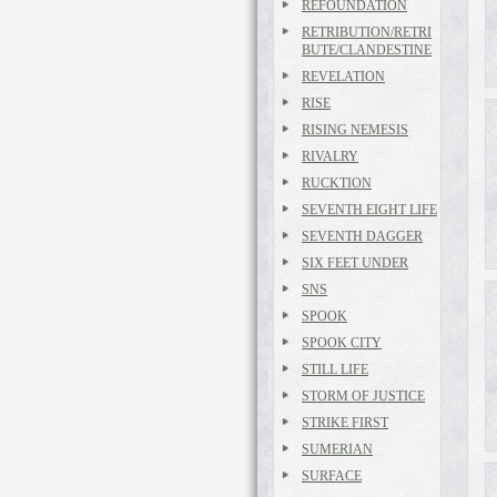
REFOUNDATION
RETRIBUTION/RETRI
BUTE/CLANDESTINE
REVELATION
RISE
RISING NEMESIS
RIVALRY
RUCKTION
SEVENTH EIGHT LIFE
SEVENTH DAGGER
SIX FEET UNDER
SNS
SPOOK
SPOOK CITY
STILL LIFE
STORM OF JUSTICE
STRIKE FIRST
SUMERIAN
SURFACE