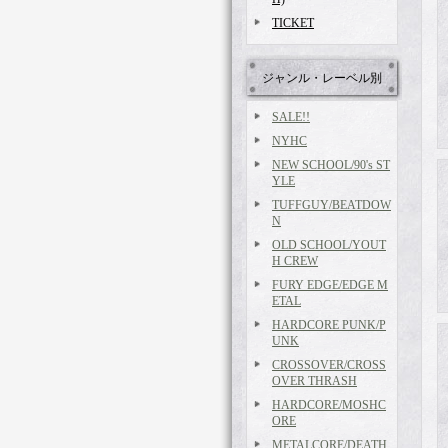
TICKET
ジャンル・レーベル別
SALE!!
NYHC
NEW SCHOOL/90's ST
YLE
TUFFGUY/BEATDOW
N
OLD SCHOOL/YOUT
H CREW
FURY EDGE/EDGE M
ETAL
HARDCORE PUNK/P
UNK
CROSSOVER/CROSS
OVER THRASH
HARDCORE/MOSHC
ORE
METALCORE/DEATH