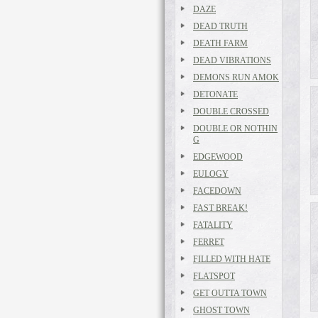
DAZE
DEAD TRUTH
DEATH FARM
DEAD VIBRATIONS
DEMONS RUN AMOK
DETONATE
DOUBLE CROSSED
DOUBLE OR NOTHIN
G
EDGEWOOD
EULOGY
FACEDOWN
FAST BREAK!
FATALITY
FERRET
FILLED WITH HATE
FLATSPOT
GET OUTTA TOWN
GHOST TOWN