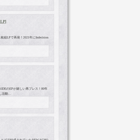
xLP]
で再発！2021年にIndecision
IDEのEPが嬉しい再プレス！80年
し活動…
ンディエゴで結成されていたNEW SCHO