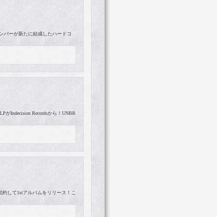
E等のメンバーが新たに結成したハードコ
ecision Recordsから！UNBR
rdsと契約して1stアルバムをリリース！こ