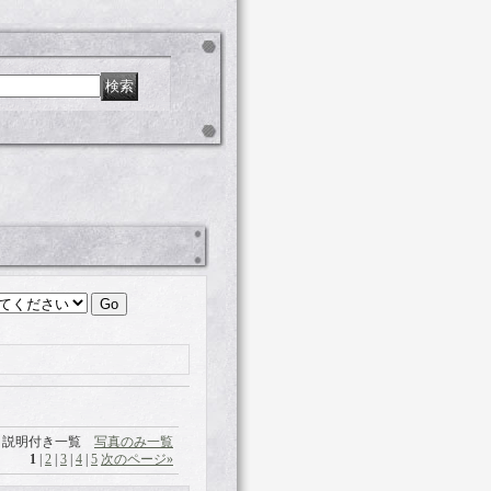
説明付き一覧
写真のみ一覧
1
|
2
|
3
|
4
|
5
次のページ
»