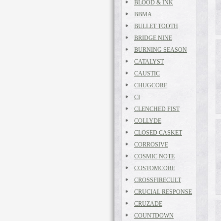
BLOOD & INK
BBMA
BULLET TOOTH
BRIDGE NINE
BURNING SEASON
CATALYST
CAUSTIC
CHUGCORE
CI
CLENCHED FIST
COLLYDE
CLOSED CASKET
CORROSIVE
COSMIC NOTE
COSTOMCORE
CROSSFIRECULT
CRUCIAL RESPONSE
CRUZADE
COUNTDOWN