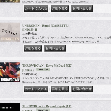
DCOREバンドAUTOMATICの99年作1stアルバムにてIndec…
｜
｜
UNBROKEN - Ritual [CASSETTE]
[IND159-4]
2,280円
(税込)
カセット盤にて入荷！サンディエゴ出身90'sバンドUNBROKENの1stアルバム
ましたが、この作品もオリジナルはNew Age Recordsから1993年のリリ…
｜
THROWDOWN - Drive Me Dead [CD]
[IND26-2]
2,280円
(税込)
オレンジカウンティ出身SxE MOSHCOREバンドTHROWDOWNによる00年にリリー
Recordsからリリースされていたもの！1stアルバムの大ヒットに…
｜
｜
THROWDOWN - Beyond Repair [CD]