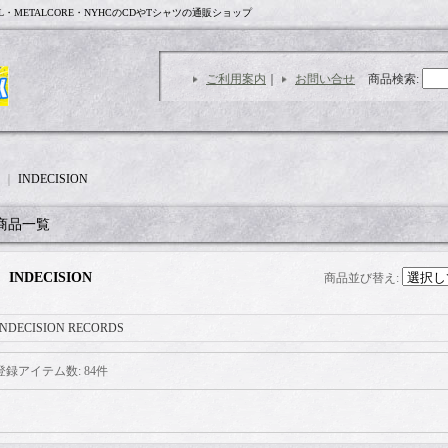
L・METALCORE・NYHCのCDやTシャツの通販ショップ
ご利用案内
｜
お問い合せ
商品検索
:
｜
INDECISION
商品一覧
INDECISION
商品並び替え
:
INDECISION RECORDS
登録アイテム数
:
84件