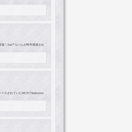
が再発！2ndアルバムが昨年再発され
スされていたMCDでIndecision