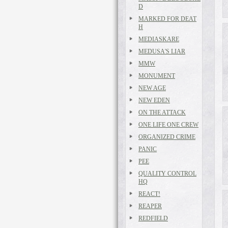
D
MARKED FOR DEAT
H
MEDIASKARE
MEDUSA'S LIAR
MMW
MONUMENT
NEW AGE
NEW EDEN
ON THE ATTACK
ONE LIFE ONE CREW
ORGANIZED CRIME
PANIC
PEE
QUALITY CONTROL
HQ
REACT!
REAPER
REDFIELD