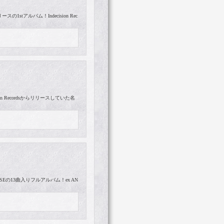
1stアルバム！Indecision Rec
on Recordsからリリースしていた名
Eの13曲入りフルアルバム！ex AN