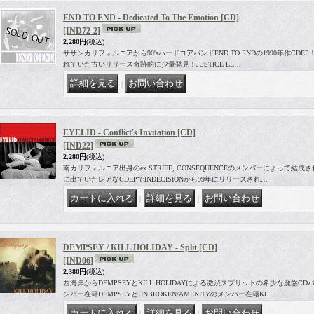
END TO END - Dedicated To The Emotion [CD]
[IND72-2]
2,280円
(税込)
サザンカリフォルニアから90'sハードコアバンドEND TO ENDの1990年作CDEP！Inde
れていた古いリリース奇跡的に少量発見！JUSTICE LE…
｜
EYELID - Conflict's Invitation [CD]
[IND22]
2,280円
(税込)
南カリフォルニア出身のex STRIFE, CONSEQUENCEのメンバーによって結成さ
に出ていたレアなCDEPでINDECISIONから99年にリリースされ…
｜
｜
DEMPSEY / KILL HOLIDAY - Split [CD]
[IND06]
2,380円
(税込)
西海岸からDEMPSEYとKILL HOLIDAYによる激渋スプリットの希少な廃盤CD
ンバー在籍DEMPSEYとUNBROKEN/AMENITYのメンバー在籍KI…
｜
｜