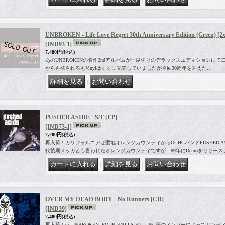
UNBROKEN - Life Love Regret 30th Anniversary Edition (Green) [2
[IND93-1]
7,480円
(税込)
あのUNBROKENの名作2ndアルバムが一度切りのデラックスエディションにて二枚組LP
から再発されるもVinylはすぐに完売していましたが今回30周年を迎えた…
｜
PUSHED ASIDE - S/T [EP]
[IND73-1]
2,280円
(税込)
再入荷！カリフォルニアは聖地オレンジカウンティからOCHCバンドPUSHED AS
代後期メッカとも言われたオレンジカウンティですが、89年にDemoをリリース
｜
｜
OVER MY DEAD BODY - No Runners [CD]
[IND39]
2,480円
(税込)
再入荷！ex UNBROKEN, FOUR WALLS FALLING等のメンバーによってサ