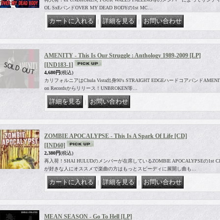
OL SxEバンドOVER MY DEAD BODYの1st MC…
｜
｜
AMENITY - This Is Our Struggle : Anthology 1989-2009 [LP]
[IND183-1]
4,680円
(税込)
カリフォルニアはChula Vista出身90's STRAIGHT EDGEハードコアバンドAMEN
on Recordsからリリース！UNBROKEN等…
｜
ZOMBIE APOCALYPSE - This Is A Spark Of Life [CD]
[IND60]
2,380円
(税込)
再入荷！SHAI HULUDのメンバーが在席しているZOMBIE APOCALYPSEの1st 
が好きな人にオススメで楽曲の方はもっとスピーディに展開し曲も…
｜
｜
MEAN SEASON - Go To Hell [LP]