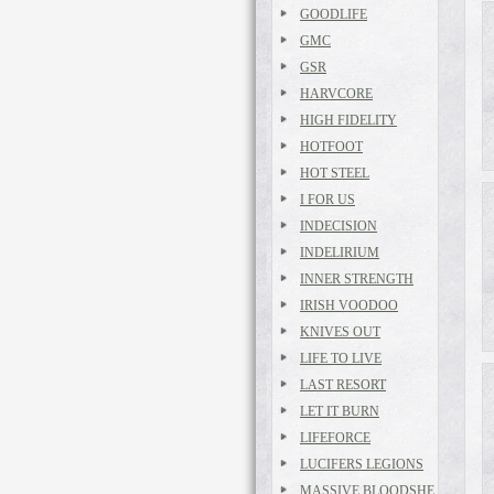
GOODLIFE
GMC
GSR
HARVCORE
HIGH FIDELITY
HOTFOOT
HOT STEEL
I FOR US
INDECISION
INDELIRIUM
INNER STRENGTH
IRISH VOODOO
KNIVES OUT
LIFE TO LIVE
LAST RESORT
LET IT BURN
LIFEFORCE
LUCIFERS LEGIONS
MASSIVE BLOODSHE