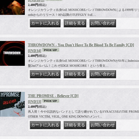
[IND18-2]
2,480円
(税込)
オレンジカウンティ出身SxE MOSHCOREバンドTHROWDOWNによる1999年リリースの
ordsからのリリース！00's以降のTUFFGUY SxE…
｜
｜
THROWDOWN - You Don't Have To Be Blood To Be Family [CD]
[IND34]
2,480円
(税込)
オレンジカウンティ出身SxE MOSHCOREバンドTHROWDOWNが01年にIndecisi
盤2ndアルバム！これぞEDGE MOSHCORE！という骨太…
｜
｜
THE PROMISE - Believer [CD]
[IND53]
2,480円
(税込)
再入荷！今や伝説的なバンドとして語り継がれているSYRACUSEのTHE PROMIS
OTHER VICTIM, VIGIL, ONE KING DOWNのメンバ…
｜
｜