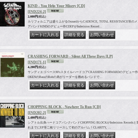
KIND - You Help Your Misery [CD]
[IND224-2]
2,080円
(税込)
カリフォルニアは盛り上がるOxnardからCADENCE, TOTAL RESISTANC
アバンドKINDのデビュー作CDEPがIndecision Record…
｜
｜
CRASHING FORWARD - Silent All These Days [LP]
[IND171-1]
4,280円
(税込)
サンディエゴベース90'sスタイルハードコアCRASHING FORWARDのデビュー作LPがInd
OKENのBassのRobの弟がリーダーを務めるバンドで…
｜
｜
CHOPPING BLOCK - Nowhere To Run [CD]
[IND202-2]
2,480円
(税込)
シアトル出身ハードコアパンクバンドCHOPPING BLOCKがIndecision Reco
れまでにEP等二枚リリースして初のアルバム！CLARITY, …
｜
｜