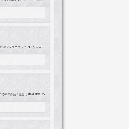
ITYのディスコグラフィLPがIndecisi
CDで03年作品！完全にSHAI HULUD