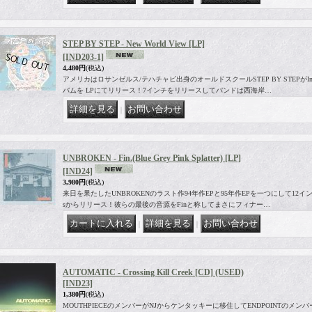
STEP BY STEP - New World View [LP]
[IND203-1]
4,480円
(税込)
アメリカはロサンゼルス/テハチャピ出身のオールドスクールSTEP BY STEPがIndecis
バムを LPにてリリース！7インチをリリースしてバンドは西海岸…
｜
UNBROKEN - Fin.(Blue Grey Pink Splatter) [LP]
[IND24]
3,980円
(税込)
来日を果たしたUNBROKENのラスト作94年作EPと95年作EPを一つにして12インチLP化し
sからリリース！彼らの最後の音源をFinと称してまさにフィナー…
｜
｜
AUTOMATIC - Crossing Kill Creek [CD] (USED)
[IND23]
1,380円
(税込)
MOUTHPIECEのメンバーがNJからケンタッキーに移住してENDPOINTのメンバー