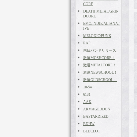
CORE
DEATH METAL/GRIN
DCORE
EMO/INDIE/ALTANAT
IVE
MELODIC/PUNK
RAP
来日バンドリリース！
激選MOSHCORE！
激選METALCORE！
激選NEWSCHOOL！
激選OLDSCHOOL！
10-54
6131
AAK
ARMAGEDDON
BASTARDIZED
BDHW
BLDCLOT