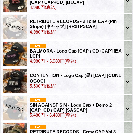
[CAP / CAP+CD]
[BLCAP]
4,980円
(税込)
RETRIBUTE RECORDS - 2 Tone CAP (Pin
Stripe) [キャップ]
[RR2TPSCAP]
4,980円
(税込)
BALMORA - Logo Cap [CAP / CD+CAP]
[BA
LCP]
4,980円～5,980円
(税込)
CONTENTION - Logo Cap (黒) [CAP]
[CONL
OGOC]
5,500円
(税込)
SIN AGAINST SIN - Logo Cap + Demo 2
[CAP+CD / CAP]
[SASCAP]
5,480円～6,480円
(税込)
RETRIBUTE RECORDS - Crew CAP Vol.3