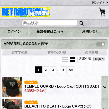
PCサイト
ログイン
新規登録はこちら
お問い合せ
APPAREL, GOODS > 帽子
一覧
おすすめ順
価格の安い順
売れ筋順
表示件数
:
...
1
2
3
5
次
»
TEMPLE GUARD - Logo Cap [CD]
[TGDAD]
4,980円
(税込)
BLEACH TO DEATH - Logo CAPコンボ