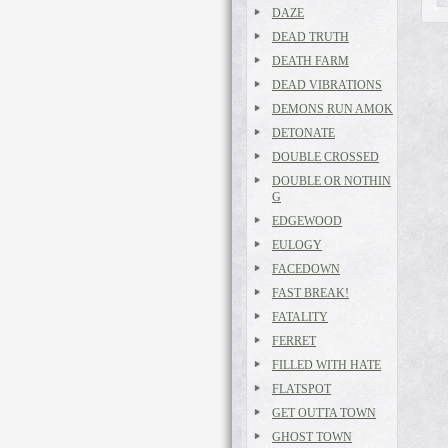
DAZE
DEAD TRUTH
DEATH FARM
DEAD VIBRATIONS
DEMONS RUN AMOK
DETONATE
DOUBLE CROSSED
DOUBLE OR NOTHIN
G
EDGEWOOD
EULOGY
FACEDOWN
FAST BREAK!
FATALITY
FERRET
FILLED WITH HATE
FLATSPOT
GET OUTTA TOWN
GHOST TOWN