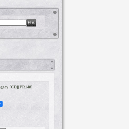
gacy [CD]
[
FR148
]
ア