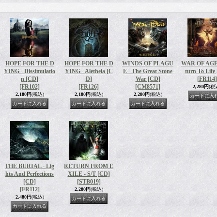
HOPE FOR THE D
HOPE FOR THE D
WINDS OF PLAGU
WAR OF AGES
YING - Dissimulatio
YING - Aletheia [C
E - The Great Stone
turn To Life
n [CD]
D]
War [CD]
[FR114]
[FR102]
[FR126]
[CM8571]
2,280円
(税
2,180円
(税込)
2,180円
(税込)
2,280円
(税込)
THE BURIAL - Lig
RETURN FROM E
hts And Perfections
XILE - S/T [CD]
[CD]
[STB019]
[FR112]
2,280円
(税込)
2,480円
(税込)