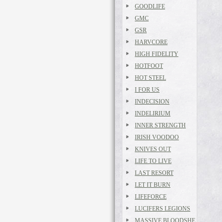
GOODLIFE
GMC
GSR
HARVCORE
HIGH FIDELITY
HOTFOOT
HOT STEEL
I FOR US
INDECISION
INDELIRIUM
INNER STRENGTH
IRISH VOODOO
KNIVES OUT
LIFE TO LIVE
LAST RESORT
LET IT BURN
LIFEFORCE
LUCIFERS LEGIONS
MASSIVE BLOODSHE