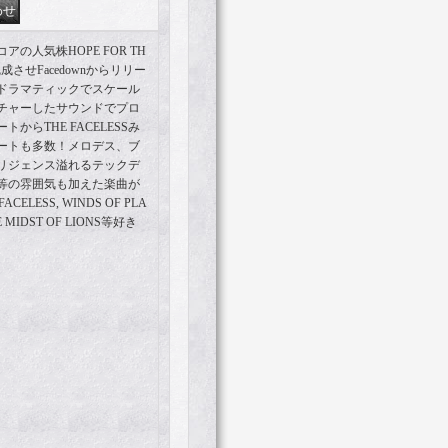
の人気株HOPE FOR TH
完成させFacedownからリリー
ドラマティックでスケール
チャーしたサウンドでプロ
らTHE FACELESSみ
ートも多数！メロデス、ブ
リジェンス溢れるテックデ
等の雰囲気も加えた楽曲が
LESS, WINDS OF PLA
E MIDST OF LIONS等好き