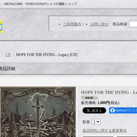
L・METALCORE・NYHCのCDやTシャツの通販ショップ
ご利用案内
｜
お問い合せ
商品検索
:
｜
CD
｜
HOPE FOR THE DYING - Legacy [CD]
商品詳細
HOPE FOR THE DYING - Le
販売価格
:
1,880円
(税込)
Facebookでシェ
数量
:
返品特約に関する重要事項