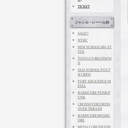
TICKET
ジャンル・レーベル別
SALE!!
NYHC
NEW SCHOOL/90's ST
YLE
TUFFGUY/BEATDOW
N
OLD SCHOOL/YOUT
H CREW
FURY EDGE/EDGE M
ETAL
HARDCORE PUNK/P
UNK
CROSSOVER/CROSS
OVER THRASH
HARDCORE/MOSHC
ORE
METALCORE/DEATH