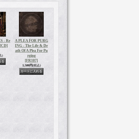
 - Re
A PLEA FOR PURG
 [CD]
ING - The Life & De
ath Of A Plea For Pu
rging
込)
[FR107]
1,580円
(税込)