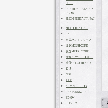
CORE
DEATH METAL/GRIN
DCORE
EMO/INDIE/ALTANAT
IVE
MELODIC/PUNK
RAP
来日バンドリリース！
激選MOSHCORE！
激選METALCORE！
激選NEWSCHOOL！
激選OLDSCHOOL！
10-54
6131
AAK
ARMAGEDDON
BASTARDIZED
BDHW
BLDCLOT