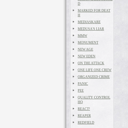
D
MARKED FOR DEAT
H
MEDIASKARE
MEDUSA'S LIAR
MMW
MONUMENT
NEW AGE
NEW EDEN
ON THE ATTACK
ONE LIFE ONE CREW
ORGANIZED CRIME
PANIC
PEE
QUALITY CONTROL
HQ
REACT!
REAPER
REDFIELD