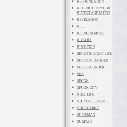
REFOUNDATION
RETRIBUTION/RETRI
BUTE/CLANDESTINE
REVELATION
RISE
RISING NEMESIS
RIVALRY
RUCKTION
SEVENTH EIGHT LIFE
SEVENTH DAGGER
SIX FEET UNDER
SNS
SPOOK
SPOOK CITY
STILL LIFE
STORM OF JUSTICE
STRIKE FIRST
SUMERIAN
SURFACE