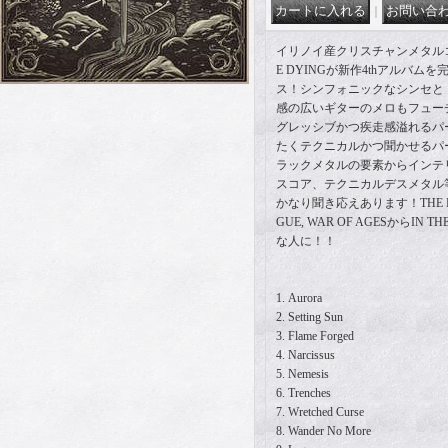
｜
イリノイ産クリスチャンメタルコア
E DYINGが新作4thアルバムを
ス！シンフォニックなシンセと
感の広いギターのメロもフュー
グレッシブかつ疾走感溢れるパートか
たくテクニカルかつ聞かせるパ
ラックメタルの要素からインテ
スコア、テクニカルデスメタル
かなり聞き応えあります！THE FACE
GUE, WAR OF AGESからIN TH
な人に！！
1. Aurora
2. Setting Sun
3. Flame Forged
4. Narcissus
5. Nemesis
6. Trenches
7. Wretched Curse
8. Wander No More