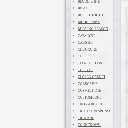
BLOOD & INK
BBMA
BULLET TOOTH
BRIDGE NINE
BURNING SEASON
CATALYST
CAUSTIC
CHUGCORE
CI
CLENCHED FIST
COLLYDE
CLOSED CASKET
CORROSIVE
COSMIC NOTE
COSTOMCORE
CROSSFIRECULT
CRUCIAL RESPONSE
CRUZADE
COUNTDOWN