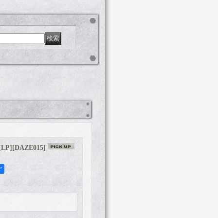
[LP]
[
DAZE015
]
ア