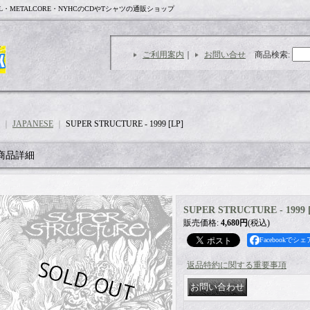
L・METALCORE・NYHCのCDやTシャツの通販ショップ
ご利用案内
｜
お問い合せ
商品検索
:
｜
JAPANESE
｜
SUPER STRUCTURE - 1999 [LP]
商品詳細
SUPER STRUCTURE - 1999 
販売価格
:
4,680円
(税込)
Facebookでシェ
返品特約に関する重要事項