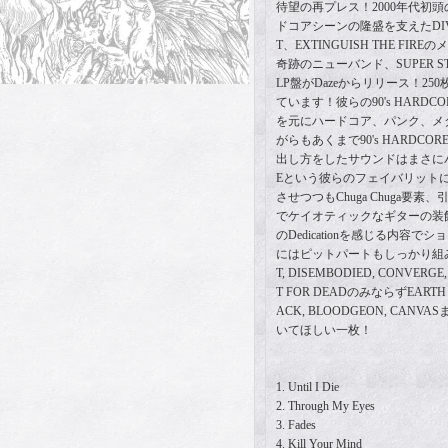
待望の再プレス！2000年代初
ドコアシーンの隆盛を支えたDIVIS
T、EXTINGUISH THE FI
奇跡のニューバンド、SUPER ST
LP盤がDazeからリリース！2
ています！彼らの90's HARD
を元にハードコア、パンク、メ
がらもあくまで90's HARDCOR
出し方をしたサウンドはまさにバンド
Eという彼らのフェイバリットに上げ
させつつもChuga Chuga要
でケイオティックなギターの装飾
のDedicationを感じる内容
にはピットパートもしっかり組み込
T, DISEMBODIED, CONVERGE
T FOR DEADのみならずEARTH CR
ACK, BLOODGEON, CA
いてほしい一枚！
1. Until I Die
2. Through My Eyes
3. Fades
4. Kill Your Mind