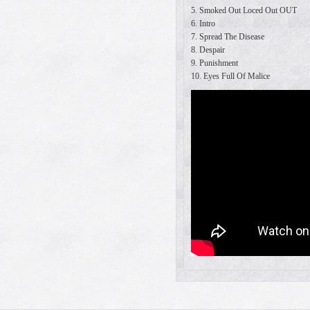
5. Smoked Out Loced Out OUT
6. Intro
7. Spread The Disease
8. Despair
9. Punishment
10. Eyes Full Of Malice