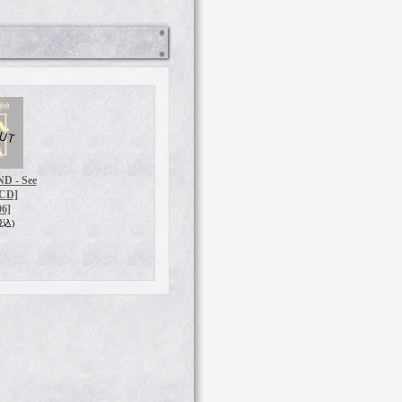
D - See
[CD]
6]
税込)