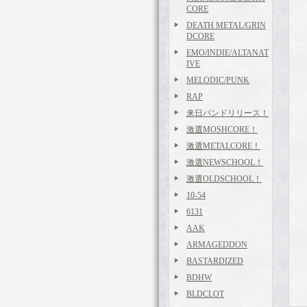
CORE
DEATH METAL/GRIN
DCORE
EMO/INDIE/ALTANAT
IVE
MELODIC/PUNK
RAP
来日バンドリリース！
激選MOSHCORE！
激選METALCORE！
激選NEWSCHOOL！
激選OLDSCHOOL！
10-54
6131
AAK
ARMAGEDDON
BASTARDIZED
BDHW
BLDCLOT