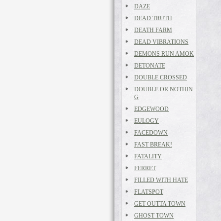
DAZE
DEAD TRUTH
DEATH FARM
DEAD VIBRATIONS
DEMONS RUN AMOK
DETONATE
DOUBLE CROSSED
DOUBLE OR NOTHIN
G
EDGEWOOD
EULOGY
FACEDOWN
FAST BREAK!
FATALITY
FERRET
FILLED WITH HATE
FLATSPOT
GET OUTTA TOWN
GHOST TOWN