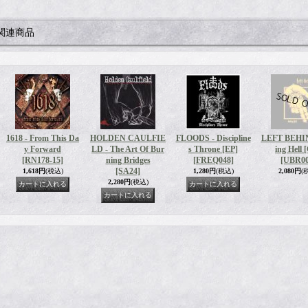
関連商品
1618 - From This Da
HOLDEN CAULFIE
FLOODS - Discipline
LEFT BEHIN
y Forward
LD - The Art Of Bur
s Throne [EP]
ing Hell 
[RN178-15]
ning Bridges
[FREQ048]
[UBR00
[SA24]
1,618円
(税込)
1,280円
(税込)
2,080円
(
2,280円
(税込)