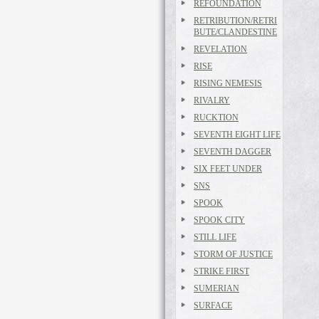
REFOUNDATION
RETRIBUTION/RETRI
BUTE/CLANDESTINE
REVELATION
RISE
RISING NEMESIS
RIVALRY
RUCKTION
SEVENTH EIGHT LIFE
SEVENTH DAGGER
SIX FEET UNDER
SNS
SPOOK
SPOOK CITY
STILL LIFE
STORM OF JUSTICE
STRIKE FIRST
SUMERIAN
SURFACE