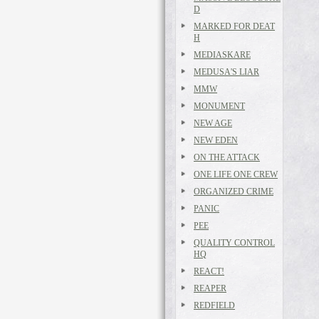
D
MARKED FOR DEAT
H
MEDIASKARE
MEDUSA'S LIAR
MMW
MONUMENT
NEW AGE
NEW EDEN
ON THE ATTACK
ONE LIFE ONE CREW
ORGANIZED CRIME
PANIC
PEE
QUALITY CONTROL
HQ
REACT!
REAPER
REDFIELD