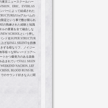
頭の東京ニュースクールハー
ION、ERIC、EVERLAS
REのメンバーによって結成された
RUCTUREの1stアルバムの
50枚限定という事で数が限られ
COREの熟練された経験と知識
タルの要素を全て融合しな
E/NEW SCHOOLという押し
名SUPER STRUCTUR
るFALL SILENTを彷彿
素、引きずる様なリフ、ノイジー
等様々な90'sハードコアへ
でショートかつ爆発力のある楽曲
まれていてFALL SILEN
, WEEKEND NACHOS, LEF
ISIS, BLOOD RUNS BL
NVASまでのサウンド好きな人に聞