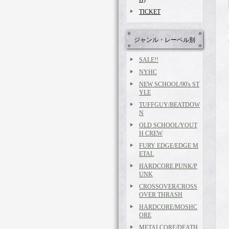
TICKET
ジャンル・レーベル別
SALE!!
NYHC
NEW SCHOOL/90's ST
YLE
TUFFGUY/BEATDOW
N
OLD SCHOOL/YOUT
H CREW
FURY EDGE/EDGE M
ETAL
HARDCORE PUNK/P
UNK
CROSSOVER/CROSS
OVER THRASH
HARDCORE/MOSHC
ORE
METALCORE/DEATH