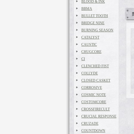
BLOOD & INK
BBMA
BULLET TOOTH
BRIDGE NINE
BURNING SEASON
CATALYST
CAUSTIC
CHUGCORE
CI
CLENCHED FIST
COLLYDE
CLOSED CASKET
CORROSIVE
COSMIC NOTE
COSTOMCORE
CROSSFIRECULT
CRUCIAL RESPONSE
CRUZADE
COUNTDOWN