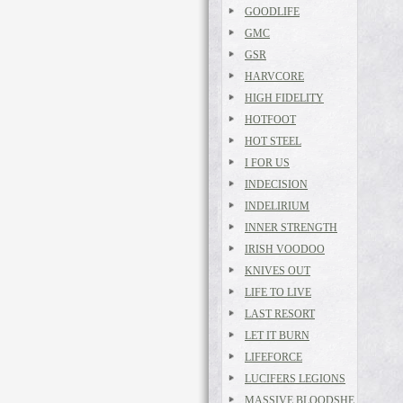
GOODLIFE
GMC
GSR
HARVCORE
HIGH FIDELITY
HOTFOOT
HOT STEEL
I FOR US
INDECISION
INDELIRIUM
INNER STRENGTH
IRISH VOODOO
KNIVES OUT
LIFE TO LIVE
LAST RESORT
LET IT BURN
LIFEFORCE
LUCIFERS LEGIONS
MASSIVE BLOODSHE