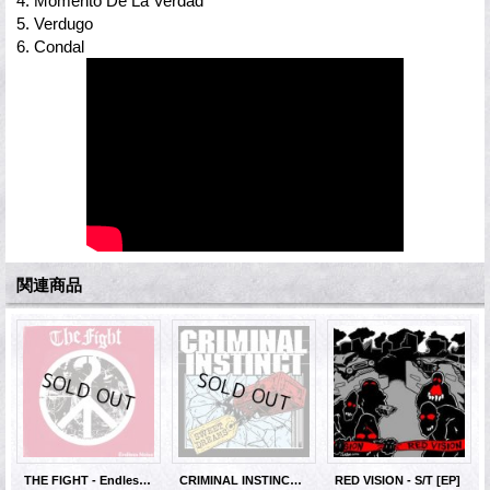
4. Momento De La Verdad
5. Verdugo
6. Condal
関連商品
THE FIGHT - Endless Noise [LP]
CRIMINAL INSTINCT - Sweet Dreams [EP]
RED VISION - S/T [EP]