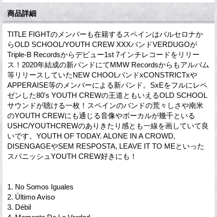
商品詳細
TITLE FIGHTのメンバーも在籍するスペインはバルセロナか
らOLD SCHOOL/YOUTH CREW XXXバンドVERDUGOが
Triple-B Recordsからデビュー1st 7インチレコードをリリー
ス！2020年結成の新バンドにてMMW Recordsからもアルバム
等リリースしていたNEW CHOOLバンドxCONSTRICTxや
APPERAISE等のメンバーによる新バンド。SxEをフルにレペ
ゼンした80's YOUTH CREWの王道ともいえるOLD SCHOOL
サウンドが聴ける一枚！スペインのバンドの荒々しさや南米
のYOUTH CREWにも通じる音像やボーカルが幾千といる
USHC/YOUTHCREWのありきたり感とも一線を画していて良
いです。YOUTH OF TODAY. ALONE IN A CROWD,
DISENGAGEやSEM RESPOSTA, LEAVE IT TO MEといった
スパニッシュYOUTH CREW好きにも！
1. No Somos Iguales
2. Último Aviso
3. Débil