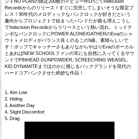
ンドNO PLANの限定200枚のデビュー作LPにてIndecision
Recordsからのリリース！すぐに完売してしまいそうな限定プ
レス！90年代のメロディックなパンクロックが好きだという
趣向からプロジェクトで始まったバンドだが曲も増えこうし
てIndecision Recordsからリリースという熱い流れ。ミッドテ
ンポなパンクロックにPOWER ALONE/GATHERのEvaのシャ
ウトｘメロディがバランス良くのるこの5曲。素晴らしいで
す！ポップでキャッチーさもありながらやはりEvaのボーカル
とあればNEW SCHOOLファンの耳にも自然に入ってくるサウ
ンドでPINHEAD GUNPOWDER, SCREECHING WEASEL,
KID DYNAMITEまでほのかに感じるバックグランドを現代の
ハードコアパンクさせた絶妙な作品！
1. Aim Low
2. Hiding
3. Another Day
4. Slight Discomfort
5. Drag