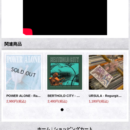
関連商品
POWER ALONE - Rather Be Alone [LP]
BERTHOLD CITY - When Words Are Not Enough [CD]
URSULA - Regurgitate [CASSETTE]
2,980円
(税込)
2,480円
(税込)
1,180円
(税込)
ホーム
|
ショッピングカート