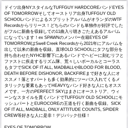
ドイツ出身NYスタイルなTUFFGUY HARDCOREバンドEYES
OF TOMORROWそしてオーストリア出身TUFFGUY OLD
SCHOOLバンドによるスプリットアルバムがオランダのWTF
Recordsからリリース！どちらのバンドも単独作が好評でした
がフルに新曲を収録しての11曲入り聴きごたえあるアルバム
になっています！ex SPAWNのメンバー在籍EYES OF
TOMORROWはSwell Creek Recordsから2021年にアルバムを
出して以来の新曲を収録。直球OLD SCHOOLにタフな部分を
持ち合わせたNYHC影響下にあるバンドでヘビーに刻むリフと
ファストに疾走するリズム隊、荒々しいボーカルとコーラス
もタフでSICK OF IT ALL, MADBALLやBLOOD FOR BLOOD,
DEATH BEFORE DISHONOR, BACKFIREまで好きな人にオ
ススメ！落とすパートも多く効果的にツーバス入れてくるメ
タリックな要素もあってHEAVYなバンド好きな人にもオスス
メです。一方のPERFECT SKYはまさにオーストリア、ウィ
ーンなスタイルを貫くバンドでTUFFGUY OLD SCHOOLにモ
ッシュパートとEUROCOREの王道を行く新曲を収録。SICK
OF IT ALL, MADBALL, ONLY ATTITUDE COUNTS, SPIDER
CREW等好きな人に是非！デジパック仕様！
EYES OF TOMORROW