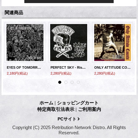
関連商品
EYES OF TOMORROW - Settle For More [CD]
PERFECT SKY - Rise From The Dead [CD]
ONLY ATTITUDE COUNTS - 100% Delux Reissue [CD]
2,180円
(税込)
2,280円
(税込)
2,280円
(税込)
ホーム
|
ショッピングカート
特定商取引法表示
|
ご利用案内
PCサイト
Copyright (C) 2025 Retribution Network Distro. All Rights
Reserved.