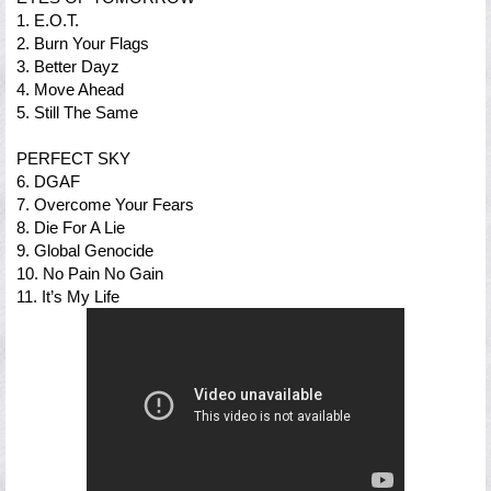
1. E.O.T.
2. Burn Your Flags
3. Better Dayz
4. Move Ahead
5. Still The Same
PERFECT SKY
6. DGAF
7. Overcome Your Fears
8. Die For A Lie
9. Global Genocide
10. No Pain No Gain
11. It’s My Life