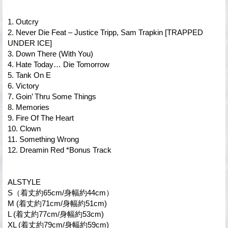
1. Outcry
2. Never Die Feat – Justice Tripp, Sam Trapkin [TRAPPED
UNDER ICE]
3. Down There (With You)
4. Hate Today… Die Tomorrow
5. Tank On E
6. Victory
7. Goin’ Thru Some Things
8. Memories
9. Fire Of The Heart
10. Clown
11. Something Wrong
12. Dreamin Red *Bonus Track
ALSTYLE
S（着丈約65cm/身幅約44cm）
M (着丈約71cm/身幅約51cm)
L (着丈約77cm/身幅約53cm)
XL (着丈約79cm/身幅約59cm)