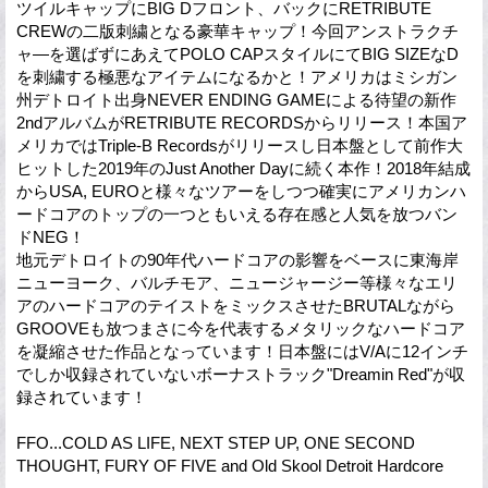
ツイルキャップにBIG Dフロント、バックにRETRIBUTE
CREWの二版刺繍となる豪華キャップ！今回アンストラクチ
ャ―を選ばずにあえてPOLO CAPスタイルにてBIG SIZEなD
を刺繍する極悪なアイテムになるかと！アメリカはミシガン
州デトロイト出身NEVER ENDING GAMEによる待望の新作
2ndアルバムがRETRIBUTE RECORDSからリリース！本国ア
メリカではTriple-B Recordsがリリースし日本盤として前作大
ヒットした2019年のJust Another Dayに続く本作！2018年結成
からUSA, EUROと様々なツアーをしつつ確実にアメリカンハ
ードコアのトップの一つともいえる存在感と人気を放つバン
ドNEG！
地元デトロイトの90年代ハードコアの影響をベースに東海岸
ニューヨーク、バルチモア、ニュージャージー等様々なエリ
アのハードコアのテイストをミックスさせたBRUTALながら
GROOVEも放つまさに今を代表するメタリックなハードコア
を凝縮させた作品となっています！日本盤にはV/Aに12インチ
でしか収録されていないボーナストラック"Dreamin Red"が収
録されています！
FFO...COLD AS LIFE, NEXT STEP UP, ONE SECOND
THOUGHT, FURY OF FIVE and Old Skool Detroit Hardcore