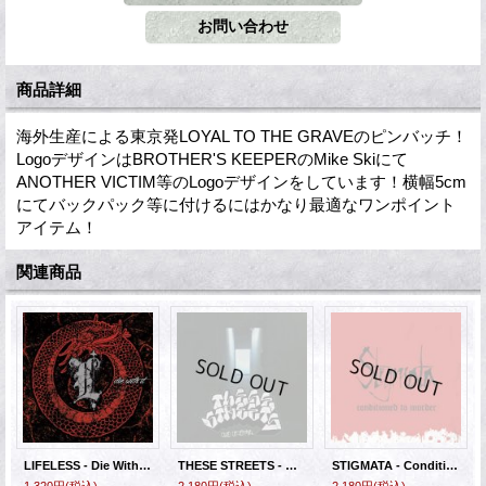
商品詳細
海外生産による東京発LOYAL TO THE GRAVEのピンバッチ！
LogoデザインはBROTHER'S KEEPERのMike Skiにて
ANOTHER VICTIM等のLogoデザインをしています！横幅5cm
にてバックパック等に付けるにはかなり最適なワンポイント
アイテム！
関連商品
LIFELESS - Die With It [CD]
THESE STREETS - Out Of Time [CD]
STIGMATA - Conditioned To Murder [CD]
1,320円
(税込)
2,180円
(税込)
2,180円
(税込)