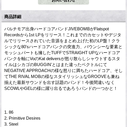
商品詳細
バルチモア出身ハードコアバンドJIVEBOMBがFlatspot
Recordsから1st LPをリリース！これまでのカセットやデジタ
ルでリリースされていた音源をまとめ上げた初のLP盤！クラ
シックな80'sハードコアパンクの突進力、バウンシーな要素と
モッシュパートも擁したTUFFでSTRAIGHT UPなハードコア
パンクを軸にVoのKat deliversが怒り散らしシャウトするスタ
イルはシカゴのBUGGIN'とはまた違ったベクトルにて
NEGATIVE APPROACHの様な怒りに満ちたハードコア、そし
てTHE RIVAL MOBの様なスタイリッシュなGROOVEも兼ね
揃えた最新サウンドを出す話題のバンド！今後間違いなく
SCOWLやGELの様に躍り出るであろうバンドの一つかと！
1. 86
2. Primitive Desires
3. Steel