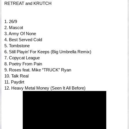
RETREAT and KRUTCH
1. 26/9
2. Mascot
3. Army Of None
4. Best Served Cold
5. Tombstone
6. Still Playin’ For Keeps (Big Umbrella Remix)
7. Copycat League
8. Poetry From Pain
9. Roses feat. Mike “TRUCK” Ryan
10. Talk Real
11. Paydirt
12. Heavy Metal Money (Seen It All Before)