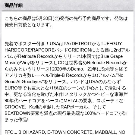
商品詳細
こちらの商品は5月30日(金)発売の先行予約商品です。発送は
発売日前後となります。
先着でポスター付き！USAはPAxDETROITからTUFFGUY
HARDCORE/RAPCOREバンドGRIDIRONによる遂に2ndアル
バムがRetribute Recordsからリリース!本国ではBlue Grape
MusicがVinylをリリースしCDは世界含めRetribute Recordsか
らのみというリリース! 2020年のDemo、21年にSplit等を経て
アメリカ有数レーベルTriple-B Recordsから1stアルバム"No
Good At Goodbyes"をリリース。バンドはUSAのみならず
EURO等でも巨大となり現在のシーンの中心として活動する
中、更なる進化を遂げた本作!メタリックかつヘビーな東海岸
90年代ハードコアをベースにMETALの要素、スポーティな
GROOVE、Karllの卓越したRAPボーカル、そして
BEATDOWN要素も満点の現行最先端な100%ハードコアが詰
まった作品!
FFO... BIOHAZARD, E-TOWN CONCRETE, MADBALL, NO