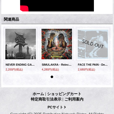
関連商品
NEVER ENDING GAME - Outcry [CD]
SIMULAKRA - Reincarnation (Mint Green) [LP]
FACE THE PAIN - Demo (Black) [EP]
2,200円
(税込)
4,280円
(税込)
2,680円
(税込)
ホーム
|
ショッピングカート
特定商取引法表示
|
ご利用案内
PCサイト