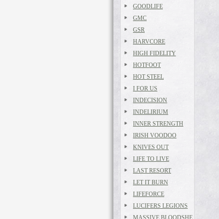
GOODLIFE
GMC
GSR
HARVCORE
HIGH FIDELITY
HOTFOOT
HOT STEEL
I FOR US
INDECISION
INDELIRIUM
INNER STRENGTH
IRISH VOODOO
KNIVES OUT
LIFE TO LIVE
LAST RESORT
LET IT BURN
LIFEFORCE
LUCIFERS LEGIONS
MASSIVE BLOODSHE