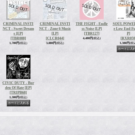
CRIMINAL INSTI
CRIMINAL INSTI
THE FIGHT - Endle
SOUL POWER
NCT - Sweet Dream
NCT - Zone 6 Music
ss Noise [LP]
e Low End Fu
s [EP]
[LP]
[TBR127]
P]
[TBR088]
[CLCR044]
[RXR059
4,480円
(税込)
1,780円
(税込)
3,880円
(税込)
1,380円
(税
CIVIC DUTY - Bur
den Of Hate [EP]
[TRIPB68]
1,380円
(税込)