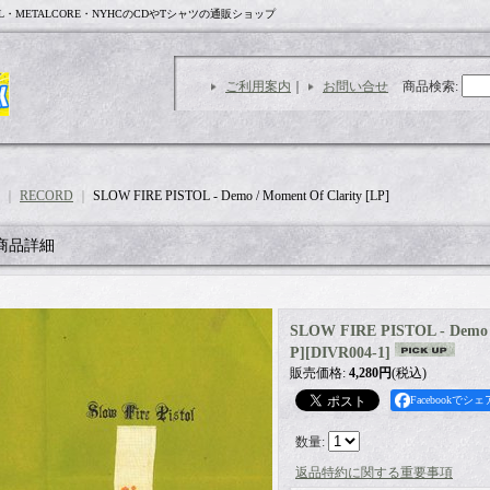
L・METALCORE・NYHCのCDやTシャツの通販ショップ
ご利用案内
｜
お問い合せ
商品検索
:
｜
RECORD
｜
SLOW FIRE PISTOL - Demo / Moment Of Clarity [LP]
商品詳細
SLOW FIRE PISTOL - Demo /
P]
[
DIVR004-1
]
販売価格
:
4,280円
(税込)
Facebookでシェ
数量
:
返品特約に関する重要事項