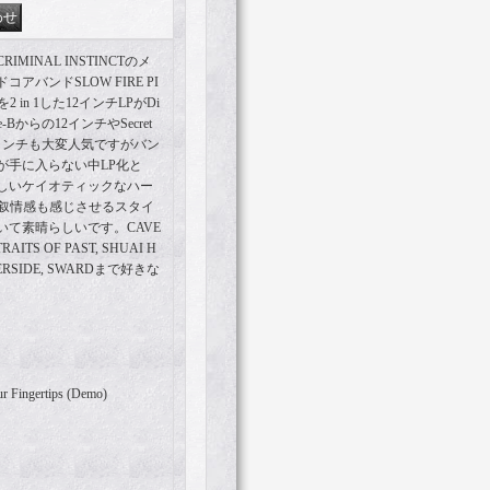
IMINAL INSTINCTのメ
バンドSLOW FIRE PI
 in 1した12インチLPがDi
be-Bからの12インチやSecret
らの最新7インチも大変人気ですがバン
が手に入らない中LP化と
しいケイオティックなハー
Oの叙情感も感じさせるスタイ
て素晴らしいです。CAVE
RAITS OF PAST, SHUAI H
IVERSIDE, SWARDまで好きな
r Fingertips (Demo)