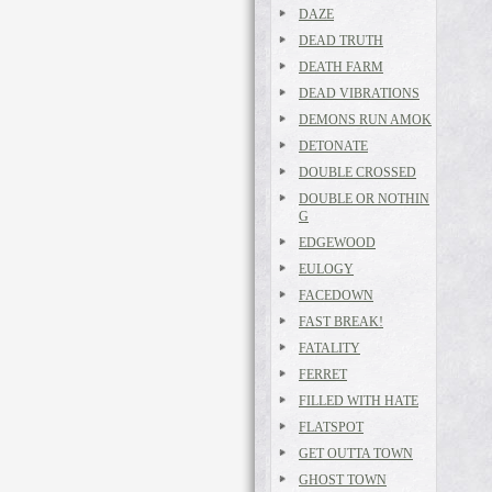
DAZE
DEAD TRUTH
DEATH FARM
DEAD VIBRATIONS
DEMONS RUN AMOK
DETONATE
DOUBLE CROSSED
DOUBLE OR NOTHIN
G
EDGEWOOD
EULOGY
FACEDOWN
FAST BREAK!
FATALITY
FERRET
FILLED WITH HATE
FLATSPOT
GET OUTTA TOWN
GHOST TOWN