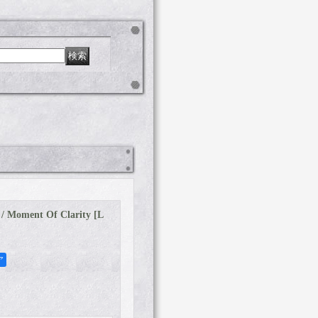
 Moment Of Clarity [L
ア