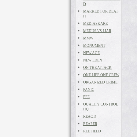
D
MARKED FOR DEAT
H
MEDIASKARE
MEDUSA'S LIAR
MMW
MONUMENT
NEW AGE
NEW EDEN
ON THE ATTACK
ONE LIFE ONE CREW
ORGANIZED CRIME
PANIC
PEE
QUALITY CONTROL
HQ
REACT!
REAPER
REDFIELD