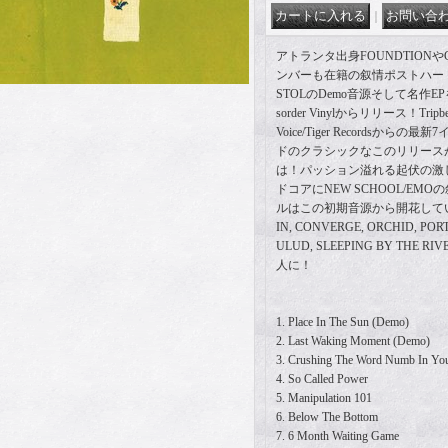
｜
アトランタ出身FOUNDTIONやCR
ンバーも在籍の叙情ポストハードコア
STOLのDemo音源そして名作EPを2
sorder Vinylからリリース！Trip
Voice/Tiger Recordsか
ドのクラシックなこのリリース
は！パッション溢れる起伏の激
ドコアにNEW SCHOOL/EM
ルはこの初期音源から開花してい
IN, CONVERGE, ORCHID, PORT
ULUD, SLEEPING BY THE R
人に！
1. Place In The Sun (Demo)
2. Last Waking Moment (Demo)
3. Crushing The Word Numb In You
4. So Called Power
5. Manipulation 101
6. Below The Bottom
7. 6 Month Waiting Game