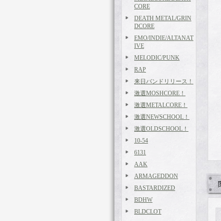
CORE
DEATH METAL/GRIN
DCORE
EMO/INDIE/ALTANAT
IVE
MELODIC/PUNK
RAP
来日バンドリリース！
激選MOSHCORE！
激選METALCORE！
激選NEWSCHOOL！
激選OLDSCHOOL！
10-54
6131
AAK
ARMAGEDDON
BASTARDIZED
BDHW
BLDCLOT