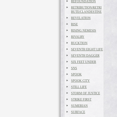
REFOUNDATION
RETRIBUTION/RETRI
BUTE/CLANDESTINE
REVELATION
RISE
RISING NEMESIS
RIVALRY
RUCKTION
SEVENTH EIGHT LIFE
SEVENTH DAGGER
SIX FEET UNDER
SNS
SPOOK
SPOOK CITY
STILL LIFE
STORM OF JUSTICE
STRIKE FIRST
SUMERIAN
SURFACE