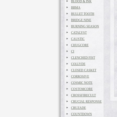
BLOOD & INK
BBMA
BULLET TOOTH
BRIDGE NINE
BURNING SEASON
CATALYST
CAUSTIC
CHUGCORE
CI
CLENCHED FIST
COLLYDE
CLOSED CASKET
CORROSIVE
COSMIC NOTE
COSTOMCORE
CROSSFIRECULT
CRUCIAL RESPONSE
CRUZADE
COUNTDOWN