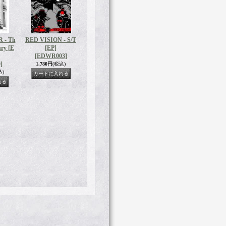
 - Th
RED VISION - S/T
ry [E
[EP]
[EDWR003]
]
1,780円
(税込)
込)