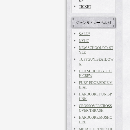
TICKET
ジャンル・レーベル別
SALE!!
NYHC
NEW SCHOOL/90's ST
YLE
TUFFGUY/BEATDOW
N
OLD SCHOOL/YOUT
H CREW
FURY EDGE/EDGE M
ETAL
HARDCORE PUNK/P
UNK
CROSSOVER/CROSS
OVER THRASH
HARDCORE/MOSHC
ORE
METALCORE/DEATH