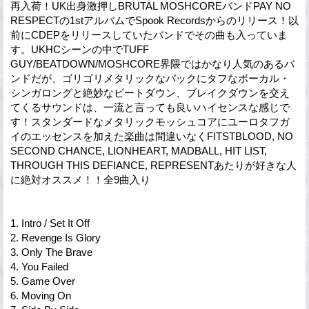
再入荷！UK出身激押しBRUTAL MOSHCOREバンドPAY NO
RESPECTの1stアルバムでSpook Recordsからのリリース！以
前にCDEPをリリースしていたバンドでその曲も入っていま
す。UKHCシーンの中でTUFF
GUY/BEATDOWN/MOSHCORE界隈ではかなり人気のあるバ
ンドだが、ゴリゴリメタリックなバックにタフなボーカル・
シンガロングと絶妙なビートダウン、ブレイクダウンを交え
てくるサウンドは、一流と言っても良いハイセンスな感じで
す！スタンダードなメタリックモッシュコアにユーロタフガ
イのエッセンスを加えた楽曲は間違いなくFITSTBLOOD, NO
SECOND CHANCE, LIONHEART, MADBALL, HIT LIST,
THROUGH THIS DEFIANCE, REPRESENTあたりが好きな人
に絶対オススメ！！全9曲入り
1. Intro / Set It Off
2. Revenge Is Glory
3. Only The Brave
4. You Failed
5. Game Over
6. Moving On