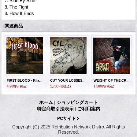
7. Side By Side
8. The Fight
9. How It Ends
関連商品
FIRST BLOOD - Kilafornia : 20th Anniversary Edition (Yellow With Black Smoke) [LP]
CUT YOUR LOSSES - Where's Your God Now? [CD]
WEIGHT OF THE CROWN - Keep Your Head Up [CD]
4,980円
(税込)
1,780円
(税込)
1,580円
(税込)
ホーム
|
ショッピングカート
特定商取引法表示
|
ご利用案内
PCサイト
Copyright (C) 2025 Retribution Network Distro. All Rights
Reserved.