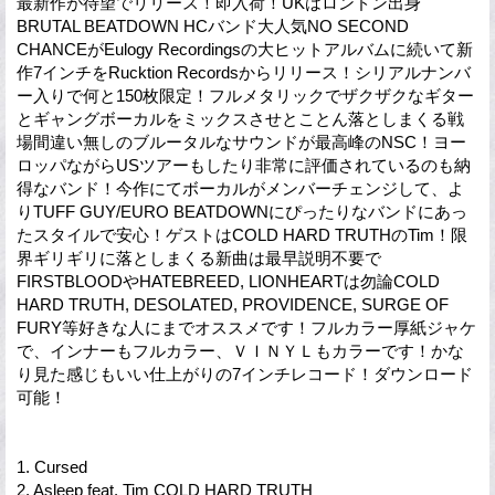
最新作が待望でリリース！即入荷！UKはロンドン出身
BRUTAL BEATDOWN HCバンド大人気NO SECOND
CHANCEがEulogy Recordingsの大ヒットアルバムに続いて新
作7インチをRucktion Recordsからリリース！シリアルナンバ
ー入りで何と150枚限定！フルメタリックでザクザクなギター
とギャングボーカルをミックスさせとことん落としまくる戦
場間違い無しのブルータルなサウンドが最高峰のNSC！ヨー
ロッパながらUSツアーもしたり非常に評価されているのも納
得なバンド！今作にてボーカルがメンバーチェンジして、よ
りTUFF GUY/EURO BEATDOWNにぴったりなバンドにあっ
たスタイルで安心！ゲストはCOLD HARD TRUTHのTim！限
界ギリギリに落としまくる新曲は最早説明不要で
FIRSTBLOODやHATEBREED, LIONHEARTは勿論COLD
HARD TRUTH, DESOLATED, PROVIDENCE, SURGE OF
FURY等好きな人にまでオススメです！フルカラー厚紙ジャケ
で、インナーもフルカラー、ＶＩＮＹＬもカラーです！かな
り見た感じもいい仕上がりの7インチレコード！ダウンロード
可能！
1. Cursed
2. Asleep feat. Tim COLD HARD TRUTH