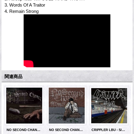
3. Words Of A Traitor
4. Remain Strong
関連商品
NO SECOND CHANCE - Never Ending Fear [CD]
NO SECOND CHANCE - Face Reality [CD]
CRIPPLER LBU - S/T [CD]