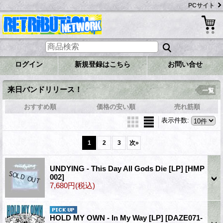
PCサイト
ログイン
新規登録はこちら
お問い合せ
来日バンドリリース！
一覧
おすすめ順
価格の安い順
売れ筋順
表示件数
:
1
2
3
次
»
UNDYING - This Day All Gods Die [LP]
[HMP
002]
7,680円
(税込)
HOLD MY OWN - In My Way [LP]
[DAZE071-