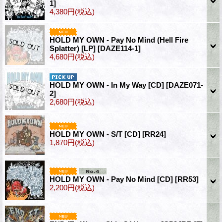
1]
4,380円
(税込)
HOLD MY OWN - Pay No Mind (Hell Fire
Splatter) [LP]
[DAZE114-1]
4,680円
(税込)
HOLD MY OWN - In My Way [CD]
[DAZE071-
2]
2,680円
(税込)
HOLD MY OWN - S/T [CD]
[RR24]
1,870円
(税込)
HOLD MY OWN - Pay No Mind [CD]
[RR53]
2,200円
(税込)